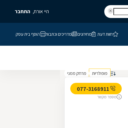
היי אורח,
התחבר
חוות דעת
מחירונים
מדריכים וכתבות
הוסף בית עסק
פופולריות
מרחק ממני
077-3168911
מספר מקשר