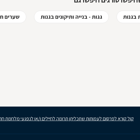
סורגים מגולוונים? כיצד ניתן
למנוע היווצרות חלודה על
הסורגים? כל הטיפים
 בגנות
גגות - בנייה ותיקונים בגנות
שערים חש
לפניכם
קול קורא לפרסום לעמותות שתכליתן תרומה לחיילים ו/או לנפגעי מלחמת חר