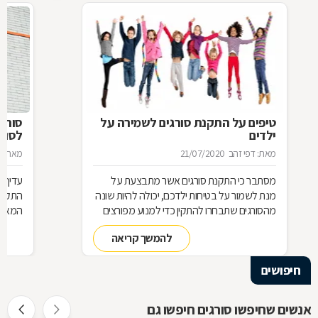
טיפים על התקנת סורגים לשמירה על
סורג 
ילדים
לסורג
מאת: דפי זהב
21/07/2020
מאת: מ
מסתבר כי התקנת סורגים אשר מתבצעת על
עדיף 
מנת לשמור על בטיחות ילדכם, יכולה להיות שונה
התקנת
מהסורגים שתבחרו להתקין כדי למנוע מפורצים
המאוד 
להיכנס לביתכם. אילו סורגים מתאימים לשמירה
שחשוב
להמשך קריאה
על בטיחות ילדכם? מדוע חשוב להקפיד על
סורגים מגולוונים? כיצד ניתן למנוע היווצרות חלודה
חיפושים
על הסורגים? כל הטיפים לפניכם
אנשים שחיפשו סורגים חיפשו גם