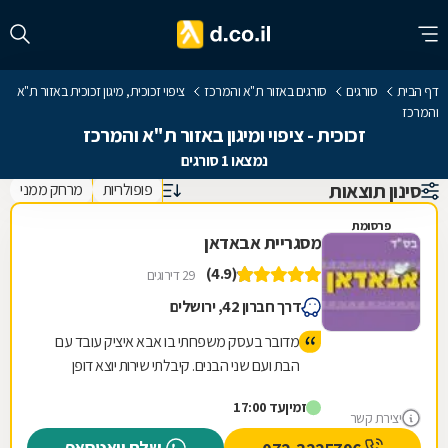
דף הבית
סורגים
סורגים באזור ת"א והמרכז
ציפוי זכוכית, מיגון זכוכית באזור ת"א
והמרכז
זכוכית - ציפוי ומיגון באזור ת"א והמרכז
נמצאו 1 סורגים
סינון תוצאות
פופולריות
מרחק ממני
פרסומת
מסגריית אבאדאן
(4.9)
29 דירוגים
דרך חברון 42, ירושלים
מדובר בעסק משפחתי בו אבא איציק עובד עם
הבת ועם שני הבנים. קיבלתי שירות יוצא דופן
לרבות תה שהכין לי איציק בעצמו. הכינו לי במקום
זמין
עד 17:00
תוך חצי שעה מוצר שביקשתי וזאת ממש בזול.
יצירת קשר
טיב המוצר מעולה. כמו כן ביקרתי בחנות שלהם
שלח וואטסאפ