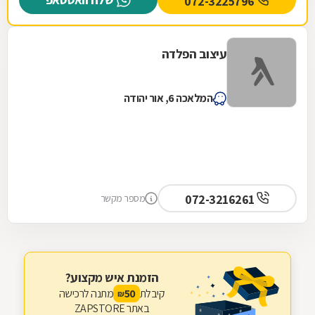
072-3225796
עם מבחר ענק של רהיטי גן ועוד המון דברים
חיוניים. החנות נמצצת ברחוב הרכב 46.
עיצוב הפלדה
המלאכה 6, אור יהודה
072-3216261
מספר מקשר
הזמנת איש מקצוע?
קיבלת
מתנה לרכישה
50
₪
באתר ZAPSTORE