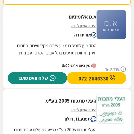
חיוניים. החנות נמצצת ברחוב הרכב 46.
א.מ אלומיניום
היה ראשון לדרג
אור יהודה
המקצוען לתריסים מציע שירות מקיף ואיכותי בתחום
תיקון ותחזוקת תריסים בתל אביב והמרכז. עם ניסיון
עשיר וידע מקצועי מעמיק, אנו מתמחים בטיפול בכל...
זמין ביום א' מ-8:00
יצירת קשר
שלח וואטסאפ
072-2646330
העלי מתכות 2005 בע"מ
היה ראשון לדרג
תמנע 11, חולון
העלי מתכות 2005 בע''מ מציעה פעולות עיבוד פחים