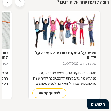
רוצה לדעת יותר על סורגים ?
טיפים על התקנת סורגים לשמירה על
סורג 
ילדים
לסורג
מאת: דפי זהב
21/07/2020
מאת: מ
מסתבר כי התקנת סורגים אשר מתבצעת על
עדיף 
מנת לשמור על בטיחות ילדכם, יכולה להיות שונה
התקנת
מהסורגים שתבחרו להתקין כדי למנוע מפורצים
המאוד 
להיכנס לביתכם. אילו סורגים מתאימים לשמירה
שחשוב
להמשך קריאה
על בטיחות ילדכם? מדוע חשוב להקפיד על
סורגים מגולוונים? כיצד ניתן למנוע היווצרות חלודה
חיפושים
על הסורגים? כל הטיפים לפניכם