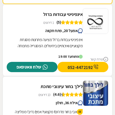
חיוניים. החנות נמצצת ברחוב הרכב 46.
אינפיניטי עבודות ברזל
(5)
1 דירוגים
אפעל 20, פתח תקווה
אינפיניטי עבודות ברזל מציעה פתרונות מסגרות
מקצועיים ואיכותיים בירושלים. המסגרייה מתמחה
בתכנון, ייצור והתקנה של גדרות וסורגים המותאמים...
פתוח
עד 19:00
יצירת קשר
שלח וואטסאפ
052-4472192
לילך בחור עיצובי מתכת
(4.6)
13 דירוגים
אילת 36, חולון
אבי בחור מדהים! מקצועי! אמין! נדיב! ממליצה