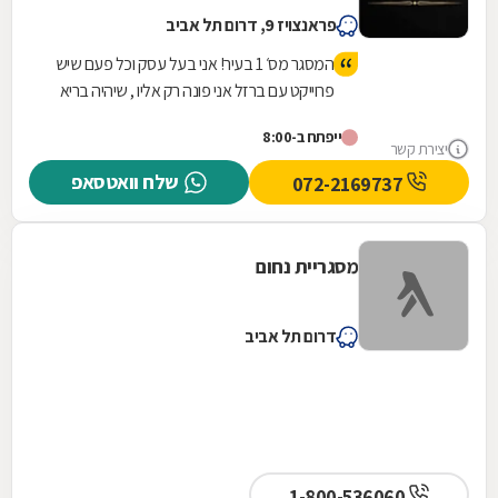
פראנצויז 9, דרום תל אביב
המסגר מס׳ 1 בעיר! אני בעל עסק וכל פעם שיש
פרוייקט עם ברזל אני פונה רק אליו , שיהיה בריא
יש לו ידיים טובות ועבודה מקצועית! עבודה
ייפתח ב-8:00
שלוקחת לאחרים הרבה זמן אצלו קיבלתי
יצירת קשר
במהירות והכל במחיר טוב ששווה לעבודה
שלח וואטסאפ
072-2169737
שנעשית תודה ובהצלחה חבר
מסגריית נחום
דרום תל אביב
1-800-536060