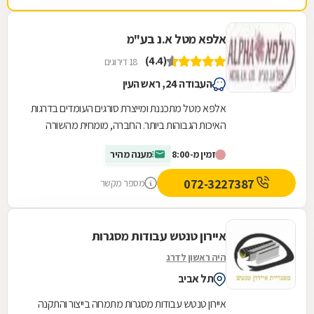
חיוניים. החנות נמצצת ברחוב הרכב 46.
אלפא מטל א.נ בע"מ
(4.4)
18 דירוגים
העבודה 24, ראש העין
אלפא מטל מתכננת ומייצרת סורגים העומדים בדרגות
האיכות הגבוהות ביותר. החברה, מומחית מהשורה
הראשונה בתחומי המסגרות והנפחות בישראל,
זמין מ-8:00
מענה מהיר
מספקת...
072-3227387
מספר מקשר
איירון טנטש עבודות מסגרות
היה ראשון לדרג
תל אביב
איירון טנטש עבודות מסגרות מתמחה בייצור והתקנה