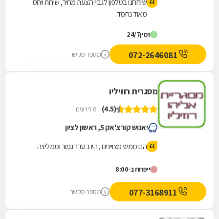
שוחחנו בטלפון לגביי הצעת מחיר, שירות ויחס
מאוד נחמד.
זמין
24/7
072-2646081
מספר מקשר
מסגרית רוזיליו
(4.5)
6 דירוגים
יאנוש קורצ'אק 5, ראשון לציון
הם ממש מצויינים , היו בסדר גמור וממליצה
ייפתח ב-8:00
077-3168911
מספר מקשר