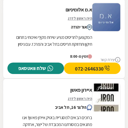
א.מ אלומיניום
היה ראשון לדרג
אור יהודה
המקצוען לתריסים מציע שירות מקיף ואיכותי בתחום
תיקון ותחזוקת תריסים בתל אביב והמרכז. עם ניסיון
עשיר וידע מקצועי מעמיק, אנו מתמחים בטיפול בכל...
זמין מ-8:00
יצירת קשר
שלח וואטסאפ
072-2646330
איירון פאשן
היה ראשון לדרג
זולצר 16, תל אביב
ברוכים הבאים למסגריית בוטיק איירון פאשן! אנו
מתגאים במסורתנו המכובדת של ייצור, אחזקה