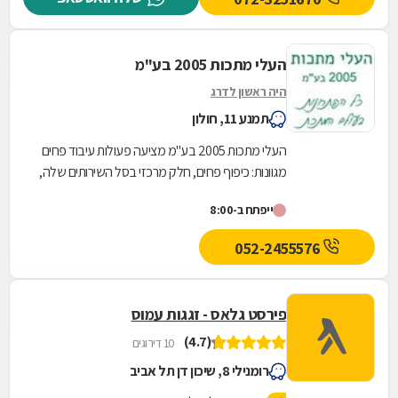
העלי מתכות 2005 בע"מ
היה ראשון לדרג
תמנע 11, חולון
העלי מתכות 2005 בע''מ מציעה פעולות עיבוד פחים
מגוונות: כיפוף פחים, חלק מרכזי בסל השירותים שלה,
נעשה באמצעות מכונות ממוחשבות, עד לעובי של
ייפתח ב-8:00
20...
052-2455576
פירסט גלאס - זגגות עמוס
(4.7)
10 דירוגים
רומנילי 8, שיכון דן תל אביב