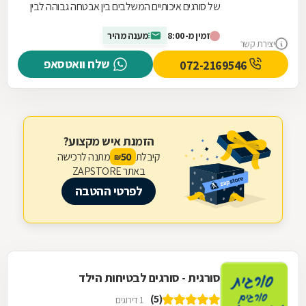
של סורגים איכותיים המשלבים בין אבטחה גבוהה לבין
מראה נקי ומוקפד, תוך התאמה אישית לכל חלון,
זמין מ-8:00
מענה מהיר
פתח...
יצירת קשר
שלח וואטסאפ
072-2169546
הזמנת איש מקצוע?
קיבלת
מתנה לרכישה
50
₪
באתר ZAPSTORE
לפרטי ההטבה
סורגית - סורגים לבטיחות הילד
(5)
1 דירוגים