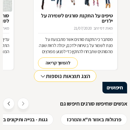
טיפים על התקנת סורגים לשמירה על
סורג 
ילדים
לסורג
מאת: דפי זהב
21/07/2020
מאת: מ
מסתבר כי התקנת סורגים אשר מתבצעת על
עדיף 
מנת לשמור על בטיחות ילדכם, יכולה להיות שונה
התקנת
מהסורגים שתבחרו להתקין כדי למנוע מפורצים
המאוד 
להיכנס לביתכם. אילו סורגים מתאימים לשמירה
שחשוב
להמשך קריאה
על בטיחות ילדכם? מדוע חשוב להקפיד על
סורגים מגולוונים? כיצד ניתן למנוע היווצרות חלודה
הצג תוצאות נוספות
על הסורגים? כל הטיפים לפניכם
חיפושים
אנשים שחיפשו סורגים חיפשו גם
פרגולות באזור ת"א והמרכז
גגות - בנייה ותיקונים ב