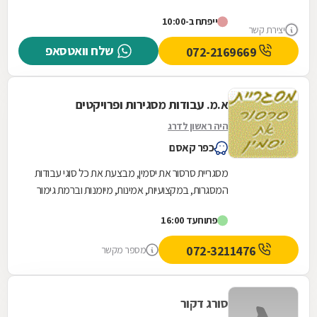
ועיצובים מרהיבים ומדויקים. אנו מתמחים במעקות,
ייפתח ב-10:00
גדרות,...
יצירת קשר
שלח וואטסאפ
072-2169669
א.מ. עבודות מסגירות ופרויקטים
היה ראשון לדרג
כפר קאסם
מסגריית סרסור את יסמין, מבצעת את כל סוגי עבודות
המסגרות, במקצועיות, אמינות, מיומנות וברמת גימור
גבוהה במיוחד. המסגרייה מייצרת, מתקינה ומתקנת...
פתוח
עד 16:00
072-3211476
מספר מקשר
סורג דקור