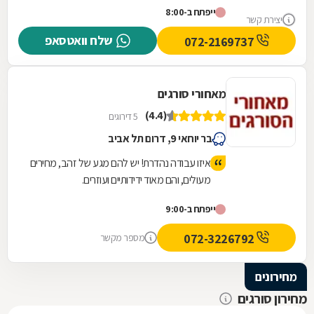
ייפתח ב-8:00
שלוקחת לאחרים הרבה זמן אצלו קיבלתי
יצירת קשר
במהירות והכל במחיר טוב ששווה לעבודה
שלח וואטסאפ
072-2169737
שנעשית תודה ובהצלחה חבר
מאחורי סורגים
(4.4)
5 דירוגים
בר יוחאי 9, דרום תל אביב
איזו עבודה נהדרת! יש להם מגע של זהב, מחירים
מעולים, והם מאוד ידידותיים ועוזרים.
ייפתח ב-9:00
072-3226792
מספר מקשר
מחירונים
מחירון סורגים