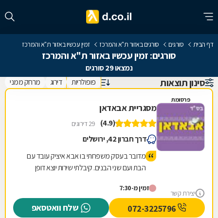
דף הבית
סורגים
סורגים באזור ת"א והמרכז
זמין עכשיו באזור ת"א והמרכז
סורגים: זמין עכשיו באזור ת"א והמרכז
נמצאו 29 סורגים
סינון תוצאות
פופולריות
דירוג
מרחק ממני
פרסומת
מסגריית אבאדאן
(4.9)
29 דירוגים
דרך חברון 42, ירושלים
מדובר בעסק משפחתי בו אבא איציק עובד עם
הבת ועם שני הבנים. קיבלתי שירות יוצא דופן
לרבות תה שהכין לי איציק בעצמו. הכינו לי במקום
זמין מ-7:30
תוך חצי שעה מוצר שביקשתי וזאת ממש בזול.
יצירת קשר
טיב המוצר מעולה. כמו כן ביקרתי בחנות שלהם
שלח וואטסאפ
072-3225796
עם מבחר ענק של רהיטי גן ועוד המון דברים