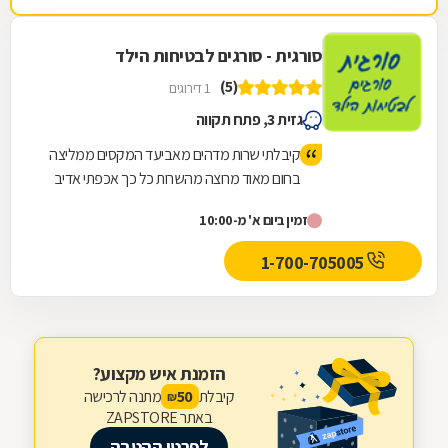
חיוניים. החנות נמצצת ברחוב הרכב 46.
סורגית - סורגים לבטיחות הילד
(5)
1 דירוגים
גזית 3, פתח תקווה
קיבלתי שרות מדהים מאביעד המקסים ממליצה
בחום מאוד מרוצה מהשרות כל כך אכפתי אדיב
המחירים מאוד הגונים וזולים אני זכיתי
זמין ביום א' מ-10:00
1-700-705005
הזמנת איש מקצוע?
קיבלת
מתנה לרכישה
50
₪
באתר ZAPSTORE
לפרטי ההטבה