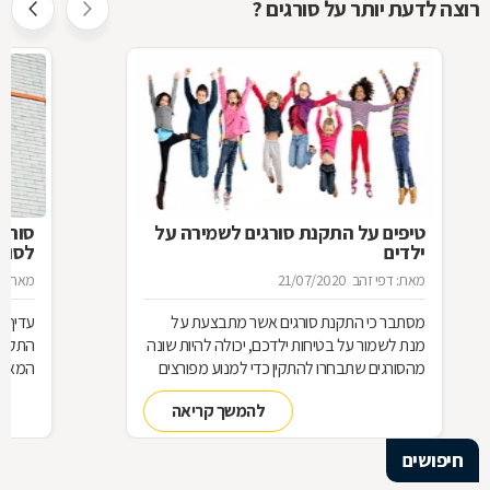
רוצה לדעת יותר על סורגים ?
טיפים על התקנת סורגים לשמירה על
סורג 
ילדים
לסורג
מאת: דפי זהב
21/07/2020
מאת: מ
מסתבר כי התקנת סורגים אשר מתבצעת על
עדיף 
מנת לשמור על בטיחות ילדכם, יכולה להיות שונה
התקנת
מהסורגים שתבחרו להתקין כדי למנוע מפורצים
המאוד 
להיכנס לביתכם. אילו סורגים מתאימים לשמירה
שחשוב
להמשך קריאה
על בטיחות ילדכם? מדוע חשוב להקפיד על
סורגים מגולוונים? כיצד ניתן למנוע היווצרות חלודה
חיפושים
על הסורגים? כל הטיפים לפניכם