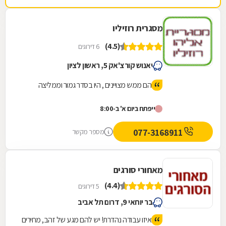
חיוניים. החנות נמצצת ברחוב הרכב 46.
מסגרית רוזיליו
(4.5)
6 דירוגים
יאנוש קורצ'אק 5, ראשון לציון
הם ממש מצויינים , היו בסדר גמור וממליצה
ייפתח ביום א' ב-8:00
077-3168911
מספר מקשר
מאחורי סורגים
(4.4)
5 דירוגים
בר יוחאי 9, דרום תל אביב
איזו עבודה נהדרת! יש להם מגע של זהב, מחירים