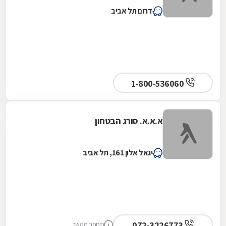
דרום תל אביב
1-800-536060
א.א.א. סורג הבטחון
יגאל אלון 161, תל אביב
072-3226773
מספר מקשר