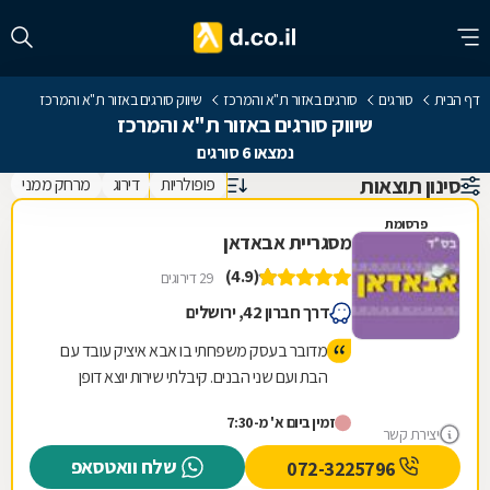
דף הבית
סורגים
סורגים באזור ת"א והמרכז
שיווק סורגים באזור ת"א והמרכז
שיווק סורגים באזור ת"א והמרכז
נמצאו 6 סורגים
סינון תוצאות
פופולריות
דירוג
מרחק ממני
פרסומת
מסגריית אבאדאן
(4.9)
29 דירוגים
דרך חברון 42, ירושלים
מדובר בעסק משפחתי בו אבא איציק עובד עם
הבת ועם שני הבנים. קיבלתי שירות יוצא דופן
לרבות תה שהכין לי איציק בעצמו. הכינו לי במקום
זמין ביום א' מ-7:30
תוך חצי שעה מוצר שביקשתי וזאת ממש בזול.
יצירת קשר
טיב המוצר מעולה. כמו כן ביקרתי בחנות שלהם
שלח וואטסאפ
072-3225796
עם מבחר ענק של רהיטי גן ועוד המון דברים