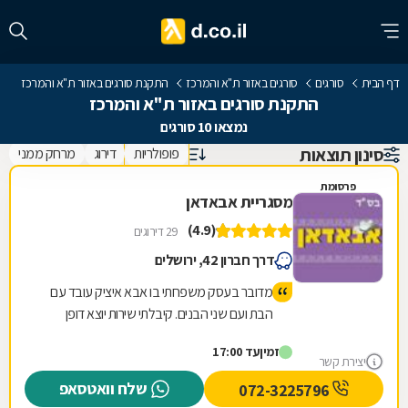
דף הבית
סורגים
סורגים באזור ת"א והמרכז
התקנת סורגים באזור ת"א והמרכז
התקנת סורגים באזור ת"א והמרכז
נמצאו 10 סורגים
סינון תוצאות
פופולריות
דירוג
מרחק ממני
פרסומת
מסגריית אבאדאן
(4.9)
29 דירוגים
דרך חברון 42, ירושלים
מדובר בעסק משפחתי בו אבא איציק עובד עם
הבת ועם שני הבנים. קיבלתי שירות יוצא דופן
לרבות תה שהכין לי איציק בעצמו. הכינו לי במקום
זמין
עד 17:00
תוך חצי שעה מוצר שביקשתי וזאת ממש בזול.
יצירת קשר
טיב המוצר מעולה. כמו כן ביקרתי בחנות שלהם
שלח וואטסאפ
072-3225796
עם מבחר ענק של רהיטי גן ועוד המון דברים