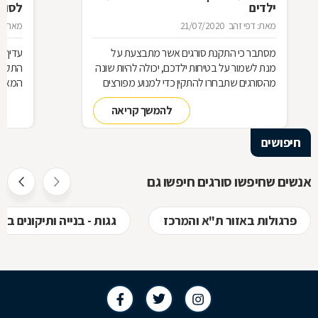
ילדים
לסורג
מאת: דפי זהב
21/07/2020
מאת: מ
מסתבר כי התקנת סורגים אשר מתבצעת על
עדיף 
מנת לשמור על בטיחות ילדכם, יכולה להיות שונה
התקנת
מהסורגים שתבחרו להתקין כדי למנוע מפורצים
המאוד 
להיכנס לביתכם. אילו סורגים מתאימים לשמירה
שחשוב
להמשך קריאה
על בטיחות ילדכם? מדוע חשוב להקפיד על
סורגים מגולוונים? כיצד ניתן למנוע היווצרות חלודה
חיפושים
על הסורגים? כל הטיפים לפניכם
אנשים שחיפשו סורגים חיפשו גם
פרגולות באזור ת"א והמרכז
גגות - בנייה ותיקונים ב