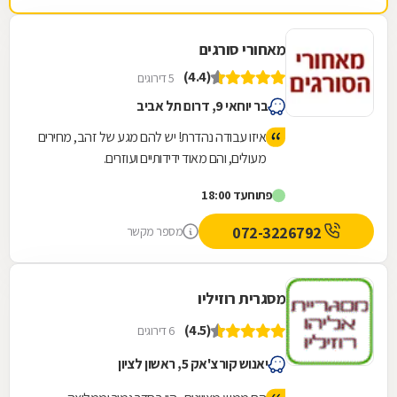
חיוניים. החנות נמצצת ברחוב הרכב 46.
מאחורי סורגים
(4.4)
5 דירוגים
בר יוחאי 9, דרום תל אביב
איזו עבודה נהדרת! יש להם מגע של זהב, מחירים
מעולים, והם מאוד ידידותיים ועוזרים.
פתוח
עד 18:00
072-3226792
מספר מקשר
מסגרית רוזיליו
(4.5)
6 דירוגים
יאנוש קורצ'אק 5, ראשון לציון