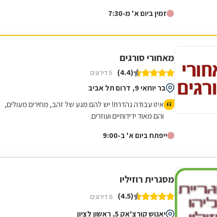
בעצמו. הכינו לי במקום תוך חצי שעה מוצר שביקשתי וזאת
זמין ביום א' מ-7:30
ממש בזול. טיב המוצר מעולה. כמו כן ביקרתי בחנות שלהם
עם מבחר ענק של רהיטי גן ועוד המון דברים חיוניים. החנות
נמצצת ברחוב הרכב 46.
מאחורי סורגים
(4.4)
5 דירוגים
בר יוחאי 9, דרום תל אביב
איזו עבודה נהדרת! יש להם מגע של זהב, מחירים מעולים,
והם מאוד ידידותיים ועוזרים.
ייפתח ביום א' ב-9:00
מסגרית רוזיליו
(4.5)
6 דירוגים
יאנוש קורצ'אק 5, ראשון לציון