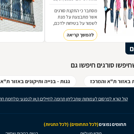
מסתבר כי התקנת סורגים
אשר מתבצעת על מנת
לשמור על בטיחות ילדכם,
יכולה להיות שונה מהסורגים
להמשך קריאה
שתבחרו להתקין כדי למנוע
מפורצים להיכנס לביתכם.
ם
אילו סורגים מתאימים
לשמירה על בטיחות ילדכם?
מדוע חשוב להקפיד על
יפשו סורגים חיפשו גם
סורגים מגולוונים? כיצד ניתן
למנוע היווצרות חלודה על
הסורגים? כל הטיפים
 באזור ת"א והמרכז
גגות - בנייה ותיקונים באזור ת"א
לפניכם
קול קורא לפרסום לעמותות שתכליתן תרומה לחיילים ו/או לנפגעי מלחמת חר
תחומים נפוצים
(לכל התחומים)
(לכל התגיות)
תיקון מעליות
בניית בריכות שחייה