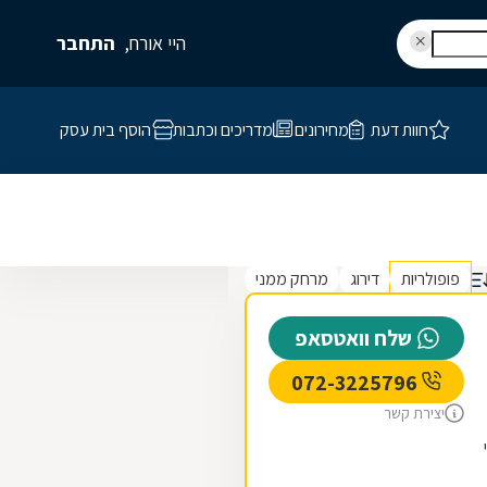
היי אורח,
התחבר
חוות דעת
מחירונים
מדריכים וכתבות
הוסף בית עסק
פופולריות
דירוג
מרחק ממני
שלח וואטסאפ
072-3225796
יצירת קשר