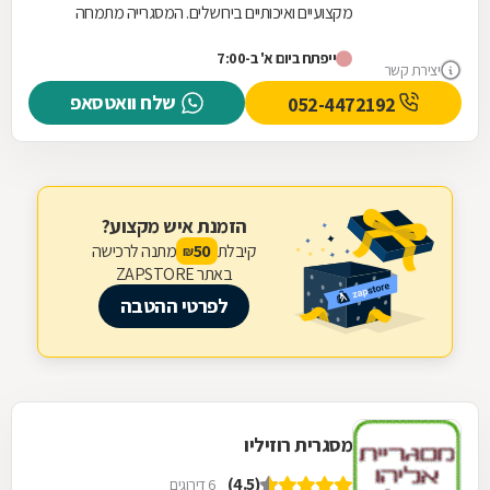
מקצועיים ואיכותיים בירושלים. המסגרייה מתמחה
בתכנון, ייצור והתקנה של גדרות וסורגים המותאמים...
ייפתח ביום א' ב-7:00
יצירת קשר
שלח וואטסאפ
052-4472192
הזמנת איש מקצוע?
קיבלת
מתנה לרכישה
50
₪
באתר ZAPSTORE
לפרטי ההטבה
מסגרית רוזיליו
(4.5)
6 דירוגים