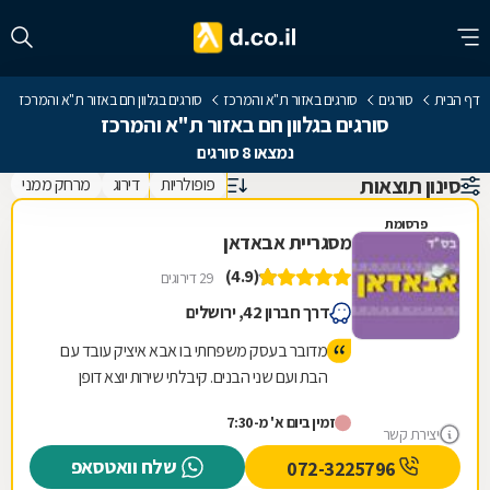
דף הבית
סורגים
סורגים באזור ת"א והמרכז
סורגים בגלוון חם באזור ת"א והמרכז
סורגים בגלוון חם באזור ת"א והמרכז
נמצאו 8 סורגים
סינון תוצאות
פופולריות
דירוג
מרחק ממני
פרסומת
מסגריית אבאדאן
(4.9)
29 דירוגים
דרך חברון 42, ירושלים
מדובר בעסק משפחתי בו אבא איציק עובד עם
הבת ועם שני הבנים. קיבלתי שירות יוצא דופן
לרבות תה שהכין לי איציק בעצמו. הכינו לי במקום
זמין ביום א' מ-7:30
תוך חצי שעה מוצר שביקשתי וזאת ממש בזול.
יצירת קשר
טיב המוצר מעולה. כמו כן ביקרתי בחנות שלהם
שלח וואטסאפ
072-3225796
עם מבחר ענק של רהיטי גן ועוד המון דברים