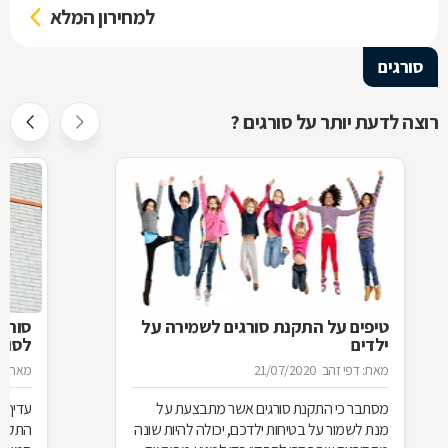
למחירון המלא
סורגים
רוצה לדעת יותר על סורגים ?
טיפים על התקנת סורגים לשמירה על
סורג 
ילדים
לסורג
מאת: דפי זהב
21/07/2020
מאת: מ
מסתבר כי התקנת סורגים אשר מתבצעת על
עדיף 
מנת לשמור על בטיחות ילדכם, יכולה להיות שונה
התקנת