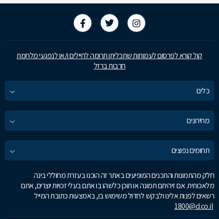
קול קורא לפרסום לעמותות שתכליתן תרומה לחיילים ו/או לנפגעי מלחמת
חרבות ברזל
כלים
מחירונים
תחומים נפוצים
חלק מהתמונות והתכנים המופיעים באתר זה הוכנו בעזרת מחוללי בינה
מלאכותית. אם זיהיתם תמונה או תוכן כלשהו בו אתם בעלי זכויות יוצרים, אתם
רשאים לפנות אלינו ולבקש לחדול משימוש בו, באמצעות כתובת המייל
1800@d.co.il