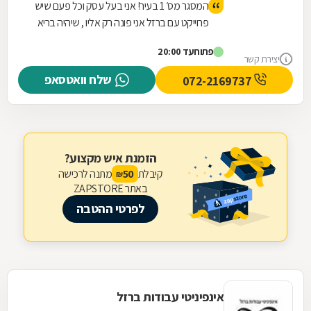
המסגר מס׳ 1 בעיר! אני בעל עסק וכל פעם שיש
פרוייקט עם ברזל אני פונה רק אליו , שיהיה בריא
יש לו ידיים טובות ועבודה מקצועית! עבודה
פתוח
עד 20:00
שלוקחת לאחרים הרבה זמן אצלו קיבלתי
יצירת קשר
במהירות והכל במחיר טוב ששווה לעבודה
שלח וואטסאפ
072-2169737
שנעשית תודה ובהצלחה חבר
הזמנת איש מקצוע?
קיבלת
מתנה לרכישה
50
₪
באתר ZAPSTORE
לפרטי ההטבה
אינפיניטי עבודות ברזל