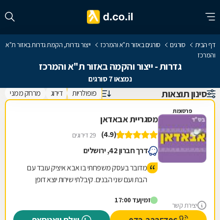
דף הבית
סורגים
סורגים באזור ת"א והמרכז
ייצור גדרות, הקמת גדרות באזור ת"א
והמרכז
גדרות - ייצור והקמה באזור ת"א והמרכז
נמצאו 7 סורגים
סינון תוצאות
פופולריות
דירוג
מרחק ממני
פרסומת
מסגריית אבאדאן
(4.9)
29 דירוגים
דרך חברון 42, ירושלים
מדובר בעסק משפחתי בו אבא איציק עובד עם
הבת ועם שני הבנים. קיבלתי שירות יוצא דופן
לרבות תה שהכין לי איציק בעצמו. הכינו לי במקום
זמין
עד 17:00
תוך חצי שעה מוצר שביקשתי וזאת ממש בזול.
יצירת קשר
טיב המוצר מעולה. כמו כן ביקרתי בחנות שלהם
שלח וואטסאפ