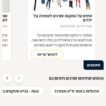
טיפים על התקנת סורגים לשמירה על
סורג 
ילדים
לסורג
מאת: דפי זהב
21/07/2020
מאת: מ
מסתבר כי התקנת סורגים אשר מתבצעת על
עדיף 
מנת לשמור על בטיחות ילדכם, יכולה להיות שונה
התקנת
מהסורגים שתבחרו להתקין כדי למנוע מפורצים
המאוד 
להיכנס לביתכם. אילו סורגים מתאימים לשמירה
שחשוב
להמשך קריאה
על בטיחות ילדכם? מדוע חשוב להקפיד על
סורגים מגולוונים? כיצד ניתן למנוע היווצרות חלודה
חיפושים
על הסורגים? כל הטיפים לפניכם
אנשים שחיפשו סורגים חיפשו גם
פרגולות באזור ת"א והמרכז
גגות - בנייה ותיקונים ב