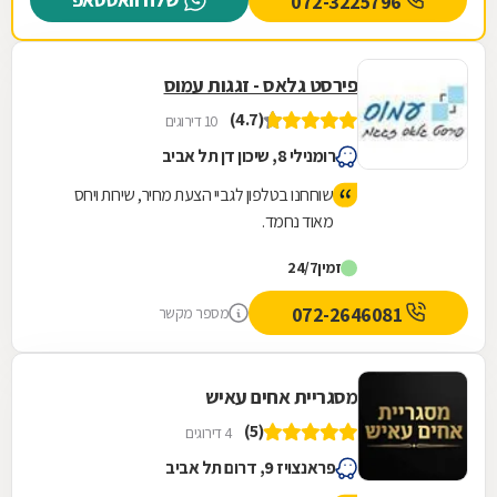
072-3225796
עם מבחר ענק של רהיטי גן ועוד המון דברים
חיוניים. החנות נמצצת ברחוב הרכב 46.
פירסט גלאס - זגגות עמוס
(4.7)
10 דירוגים
רומנילי 8, שיכון דן תל אביב
שוחחנו בטלפון לגביי הצעת מחיר, שירות ויחס
מאוד נחמד.
זמין
24/7
072-2646081
מספר מקשר
מסגריית אחים עאיש
(5)
4 דירוגים
פראנצויז 9, דרום תל אביב