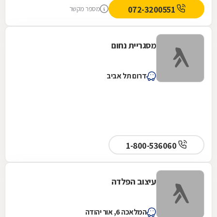
התעקשנו כי רצינו זול. ביום ההתקנה אבי שם לנו
072-3200551
מספר מקשר
גדר יותר יקרה כי זה היה בניגוד למה שהמליץ
ולקח מחיר נמוך לפי הגדר הוזלה. בעניין התשלום
גם היינו בהלם, הוא התקין את הגדר ללא מקדמה
מסגריית נחום
על סמך מילה וגבה את הכסף מהקבלן, בנוסף
הגיע בזמן ותיתק את העבודה. עד היום אנחנו
בקשר של חג שמח וכדומה מאחר שבאמת אדם
דרום תל אביב
נדיר שעושה הכל מהלב והנשמה, לכל שאלה
אשמח לעזור, אפרת ברוכים
1-800-536060
עיצוב הפלדה
המלאכה 6, אור יהודה