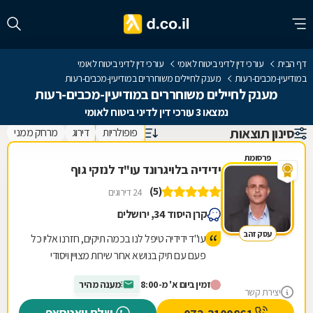
דף הבית
עורכי דין לדיני ביטוח לאומי
עורכי דין לדיני ביטוח לאומי
במודיעין-מכבים-רעות
מענק לחיילים משוחררים במודיעין-מכבים-רעות
מענק לחיילים משוחררים במודיעין-מכבים-רעות
נמצאו 3 עורכי דין לדיני ביטוח לאומי
סינון תוצאות
פופולריות
דירוג
מרחק ממני
פרסומת
ידידיה בלויגרונד עו"ד לנזקי גוף
(5)
24 דירוגים
קרן היסוד 34, ירושלים
עסק זהב
עו"ד ידידיה טיפל לנו בכמה תיקים, חזרנו אליו כל
פעם עם תיק בנושא אחר שירות מצויין ויסודי
מרוצים מאד וממליצים לכל מי שצריך!!
זמין ביום א' מ-8:00
מענה מהיר
יצירת קשר
שלח וואטסאפ