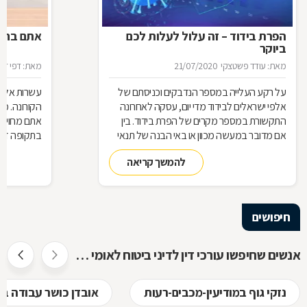
הפרת בידוד – זה עלול לעלות לכם
אתם בחל"
ביוקר
מאת: עודד פשטצקי
21/07/2020
מאת: דפי זה
על רקע העלייה במספר הנדבקים וכניסתם של
עשרות אלפי
אלפי ישראלים לבידוד מדי יום, עסקה לאחרונה
הקורונה. מ
התקשורת במספר מקרים של הפרת בידוד. בין
אתם מחויבי
אם מדובר במעשה מכוון או באי הבנה של תנאי
בתקופה זו?
הבידוד, להפרת הבידוד ישנן השלכות אותן חשוב
תחזרו לעבו
להמשך קריאה
להכיר
חיפושים
אנשים שחיפשו עורכי דין לדיני ביטוח לאומי חיפשו גם
נזקי גוף במודיעין-מכבים-רעות
אובדן כושר עבודה במ