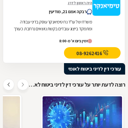
היה ראשון לדרג
רבקה אמנו 21, מודיעין
משרדו של עו"ד נח טימיאנקר עוסק בדיני עבודה
ומתמקד בייצוג עובדים בקשת נושאים נרחבת. כעורך
דין שמאחוריו ניסיון מקצועי עשיר, לעו"ד טימיאנקר...
זמין ביום א' מ-8:00
08-9262416
עורכי דין לדיני ביטוח לאומי
רוצה לדעת יותר על עורכי דין לדיני ביטוח לאומי ?