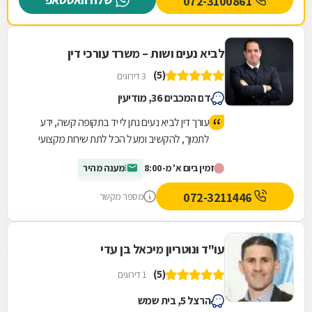
072-3100861
לביא נעים ושות – משרד עורכי דין
(5)
3 דירוגים
דם המכבים 36, מודיעין
עורך דין לביא נעים נתן לי יד בתקופה קשה, ידע
לתמוך, להקשיב ומעל הכל לתת שירות מקצועי
ויעיל שהסתיים בזכיה מעל הציפיות שלי
זמין ביום א' מ-8:00
מענה מהיר
072-3211446
מספר מקשר
עו"ד ונוטריון מיכאל בן עדי
(5)
1 דירוגים
הרצל 5, בית שמש