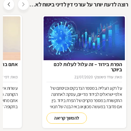
רוצה לדעת יותר על עורכי דין לדיני ביטוח לאומי ?
הפרת בידוד – זה עלול לעלות לכם
אתם בחל"
ביוקר
מאת: עודד פשטצקי
21/07/2020
מאת: דפי זה
על רקע העלייה במספר הנדבקים וכניסתם של
עשרות אלפי
אלפי ישראלים לבידוד מדי יום, עסקה לאחרונה
הקורונה. מ
התקשורת במספר מקרים של הפרת בידוד. בין
אתם מחויבי
אם מדובר במעשה מכוון או באי הבנה של תנאי
בתקופה זו?
הבידוד, להפרת הבידוד ישנן השלכות אותן חשוב
תחזרו לעבו
להמשך קריאה
להכיר