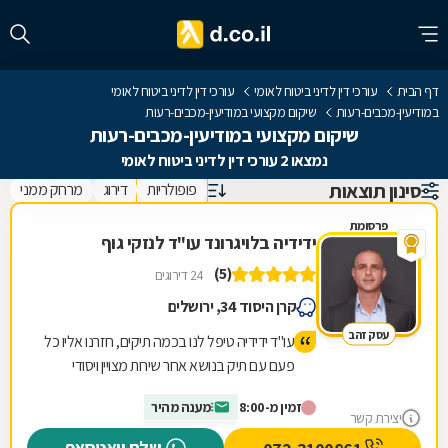
דף הבית
עורכי דין לדיני ביטוח לאומי
עורכי דין לדיני ביטוח לאומי
במודיעין-מכבים-רעות
שיקום מקצועי במודיעין-מכבים-רעות
שיקום מקצועי במודיעין-מכבים-רעות
נמצאו 2 עורכי דין לדיני ביטוח לאומי
סינון תוצאות
פופולריות
דירוג
מרחק ממני
פרסומת
ידידיה בלויגרונד עו"ד לנזקי גוף
(5)
24 דירוגים
קרן היסוד 34, ירושלים
עסק זהב
עו"ד ידידיה טיפל לנו בכמה תיקים, חזרנו אליו כל
פעם עם תיק בנושא אחר שירות מצויין ויסודי
מרוצים מאד וממליצים לכל מי שצריך!!
זמין מ-8:00
מענה מהיר
יצירת קשר
שלח וואטסאפ