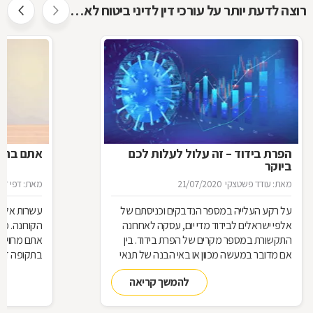
רוצה לדעת יותר על עורכי דין לדיני ביטוח לאומי ?
הפרת בידוד – זה עלול לעלות לכם
אתם בחל"
ביוקר
מאת: עודד פשטצקי
21/07/2020
מאת: דפי זה
על רקע העלייה במספר הנדבקים וכניסתם של
עשרות אלפי
אלפי ישראלים לבידוד מדי יום, עסקה לאחרונה
הקורונה. מ
התקשורת במספר מקרים של הפרת בידוד. בין
אתם מחויבי
אם מדובר במעשה מכוון או באי הבנה של תנאי
בתקופה זו?
הבידוד, להפרת הבידוד ישנן השלכות אותן חשוב
תחזרו לעבו
להמשך קריאה
להכיר