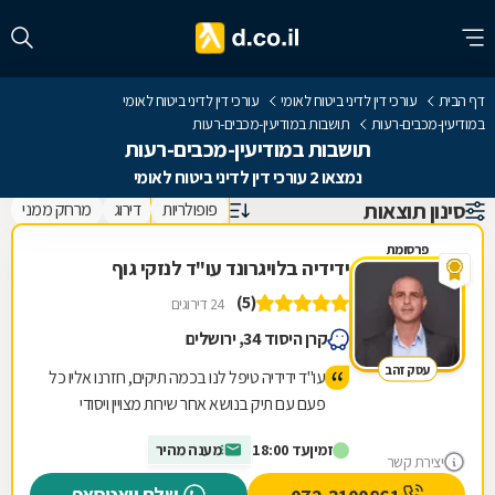
דף הבית
עורכי דין לדיני ביטוח לאומי
עורכי דין לדיני ביטוח לאומי
במודיעין-מכבים-רעות
תושבות במודיעין-מכבים-רעות
תושבות במודיעין-מכבים-רעות
נמצאו 2 עורכי דין לדיני ביטוח לאומי
סינון תוצאות
פופולריות
דירוג
מרחק ממני
פרסומת
ידידיה בלויגרונד עו"ד לנזקי גוף
(5)
24 דירוגים
קרן היסוד 34, ירושלים
עסק זהב
עו"ד ידידיה טיפל לנו בכמה תיקים, חזרנו אליו כל
פעם עם תיק בנושא אחר שירות מצויין ויסודי
מרוצים מאד וממליצים לכל מי שצריך!!
זמין
עד 18:00
מענה מהיר
יצירת קשר
שלח וואטסאפ