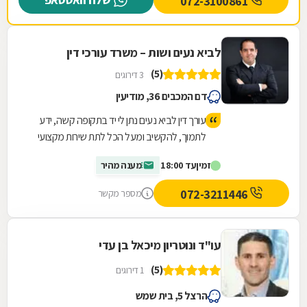
072-3100861
לביא נעים ושות – משרד עורכי דין
(5)
3 דירוגים
דם המכבים 36, מודיעין
עורך דין לביא נעים נתן לי יד בתקופה קשה, ידע
לתמוך, להקשיב ומעל הכל לתת שירות מקצועי
ויעיל שהסתיים בזכיה מעל הציפיות שלי
זמין
עד 18:00
מענה מהיר
072-3211446
מספר מקשר
עו"ד ונוטריון מיכאל בן עדי
(5)
1 דירוגים
הרצל 5, בית שמש