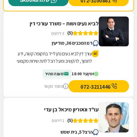
072-3100861
לביא נעים ושות – משרד עורכי דין
(5)
3 דירוגים
דם המכבים 36, מודיעין
עורך דין לביא נעים נתן לי יד בתקופה קשה, ידע
לתמוך, להקשיב ומעל הכל לתת שירות מקצועי
ויעיל שהסתיים בזכיה מעל הציפיות שלי
זמין
עד 18:00
מענה מהיר
072-3211446
מספר מקשר
עו"ד ונוטריון מיכאל בן עדי
(5)
1 דירוגים
הרצל 5, בית שמש