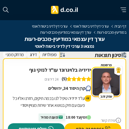
דף הבית
עורכי דין לדיני ביטוח לאומי
עורכי דין לדיני ביטוח לאומי
במודיעין-מכבים-רעות
עורך דין עצמאי במודיעין-מכבים-רעות
עורך דין עצמאי במודיעין-מכבים-רעות
נמצאו 3 עורכי דין לדיני ביטוח לאומי
סינון תוצאות
פופולריות
דירוג
מרחק ממני
פרסומת
ידידיה בלויגרונד עו"ד לנזקי גוף
(5)
24 דירוגים
קרן היסוד 34, ירושלים
עסק זהב
עו"ד ידידיה טיפל לנו בכמה תיקים, חזרנו אליו כל
פעם עם תיק בנושא אחר שירות מצויין ויסודי
מרוצים מאד וממליצים לכל מי שצריך!!
זמין
עד 18:00
מענה מהיר
יצירת קשר
שלח וואטסאפ