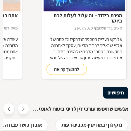
הפרת בידוד – זה עלול לעלות לכם
אתם בחל"
ביוקר
מאת: עודד פשטצקי
21/07/2020
מאת: דפי זה
על רקע העלייה במספר הנדבקים וכניסתם של
עשרות אלפי
אלפי ישראלים לבידוד מדי יום, עסקה לאחרונה
הקורונה. מ
התקשורת במספר מקרים של הפרת בידוד. בין
אתם מחויבי
אם מדובר במעשה מכוון או באי הבנה של תנאי
בתקופה זו?
הבידוד, להפרת הבידוד ישנן השלכות אותן חשוב
תחזרו לעבו
להמשך קריאה
להכיר
חיפושים
אנשים שחיפשו עורכי דין לדיני ביטוח לאומי חיפשו גם
נזקי גוף במודיעין-מכבים-רעות
אובדן כושר עבודה במ