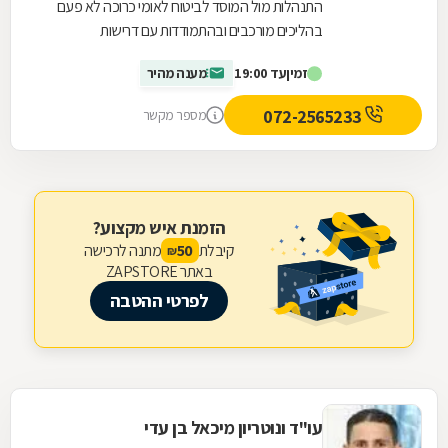
התנהלות מול המוסד לביטוח לאומי כרוכה לא פעם
בהליכים מורכבים ובהתמודדות עם דרישות
ובירוקרטיה. משרד עורכות הדין אלי צבי אטיאס מעניק
זמין
עד 19:00
מענה מהיר
ליווי...
072-2565233
מספר מקשר
הזמנת איש מקצוע?
קיבלת
מתנה לרכישה
50
₪
באתר ZAPSTORE
לפרטי ההטבה
עו"ד ונוטריון מיכאל בן עדי