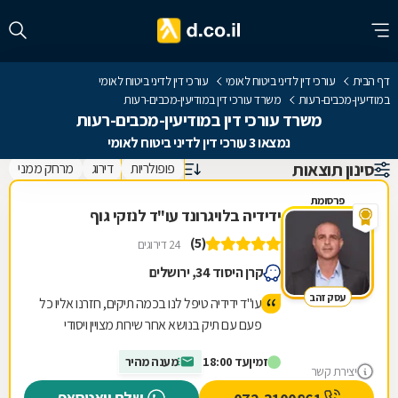
דף הבית
עורכי דין לדיני ביטוח לאומי
עורכי דין לדיני ביטוח לאומי
במודיעין-מכבים-רעות
משרד עורכי דין במודיעין-מכבים-רעות
משרד עורכי דין במודיעין-מכבים-רעות
נמצאו 3 עורכי דין לדיני ביטוח לאומי
סינון תוצאות
פופולריות
דירוג
מרחק ממני
פרסומת
ידידיה בלויגרונד עו"ד לנזקי גוף
(5)
24 דירוגים
קרן היסוד 34, ירושלים
עסק זהב
עו"ד ידידיה טיפל לנו בכמה תיקים, חזרנו אליו כל
פעם עם תיק בנושא אחר שירות מצויין ויסודי
מרוצים מאד וממליצים לכל מי שצריך!!
זמין
עד 18:00
מענה מהיר
יצירת קשר
שלח וואטסאפ