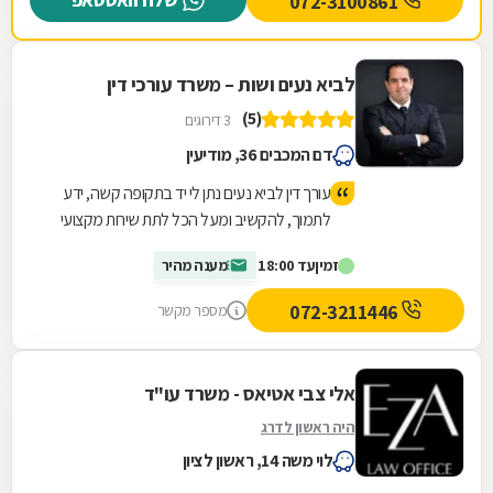
072-3100861
לביא נעים ושות – משרד עורכי דין
(5)
3 דירוגים
דם המכבים 36, מודיעין
עורך דין לביא נעים נתן לי יד בתקופה קשה, ידע
לתמוך, להקשיב ומעל הכל לתת שירות מקצועי
ויעיל שהסתיים בזכיה מעל הציפיות שלי
זמין
עד 18:00
מענה מהיר
072-3211446
מספר מקשר
אלי צבי אטיאס - משרד עו"ד
היה ראשון לדרג
לוי משה 14, ראשון לציון