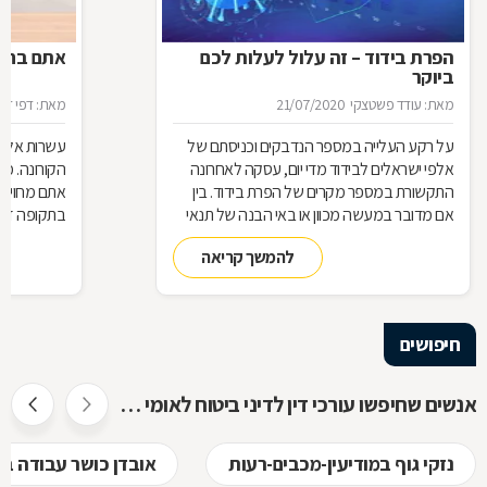
הפרת בידוד – זה עלול לעלות לכם
אתם בחל"
ביוקר
מאת: עודד פשטצקי
21/07/2020
מאת: דפי זה
על רקע העלייה במספר הנדבקים וכניסתם של
עשרות אלפי
אלפי ישראלים לבידוד מדי יום, עסקה לאחרונה
הקורונה. מ
התקשורת במספר מקרים של הפרת בידוד. בין
אתם מחויבי
אם מדובר במעשה מכוון או באי הבנה של תנאי
בתקופה זו?
הבידוד, להפרת הבידוד ישנן השלכות אותן חשוב
תחזרו לעבו
להמשך קריאה
להכיר
חיפושים
אנשים שחיפשו עורכי דין לדיני ביטוח לאומי חיפשו גם
נזקי גוף במודיעין-מכבים-רעות
אובדן כושר עבודה במ