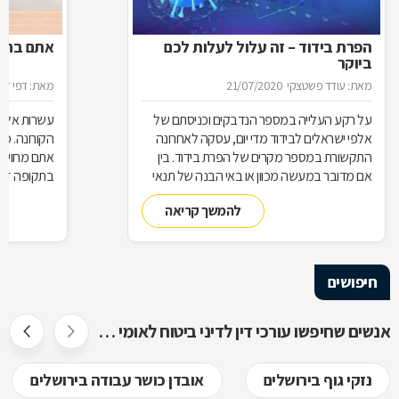
הפרת בידוד – זה עלול לעלות לכם
אתם בחל"
ביוקר
מאת: עודד פשטצקי
21/07/2020
מאת: דפי זה
על רקע העלייה במספר הנדבקים וכניסתם של
עשרות אלפי
אלפי ישראלים לבידוד מדי יום, עסקה לאחרונה
הקורונה. מ
התקשורת במספר מקרים של הפרת בידוד. בין
אתם מחויבי
אם מדובר במעשה מכוון או באי הבנה של תנאי
בתקופה זו?
הבידוד, להפרת הבידוד ישנן השלכות אותן חשוב
תחזרו לעבו
להמשך קריאה
להכיר
חיפושים
אנשים שחיפשו עורכי דין לדיני ביטוח לאומי חיפשו גם
נזקי גוף בירושלים
אובדן כושר עבודה בירושלים