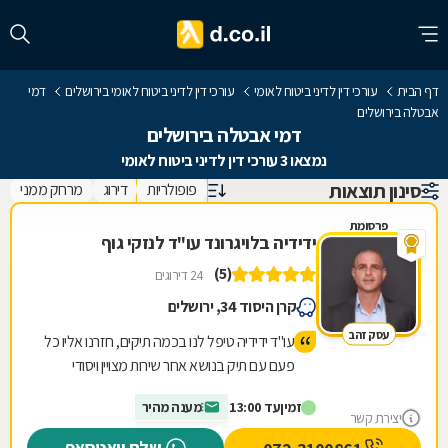
דף הבית
עורכי דין לדיני ביטוח לאומי
עורכי דין לדיני ביטוח לאומי בירושלים
דמי
אבטלה בירושלים
דמי אבטלה בירושלים
נמצאו 3 עורכי דין לדיני ביטוח לאומי
סינון תוצאות
פופולריות
דירוג
מרחק ממני
פרסומת
ידידיה בלויגרונד עו"ד לנזקי גוף
(5)
24 דירוגים
קרן היסוד 34, ירושלים
עסק זהב
עו"ד ידידיה טיפל לנו בכמה תיקים, חזרנו אליו כל
פעם עם תיק בנושא אחר שירות מצויין ויסודי
מרוצים מאד וממליצים לכל מי שצריך!!
זמין
עד 13:00
מענה מהיר
יצירת קשר
שלח וואטסאפ