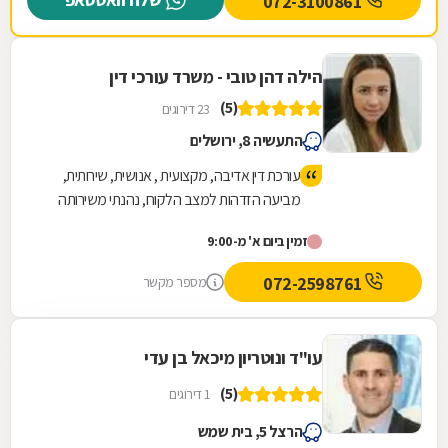
072-3100861
הילה דהן טובי - משרד עורכי דין
(5)
23 דירוגים
התעשיה 8, ירושלים
עורכת דין אדיבה, מקצועית , אנושית, שירותית,
מביעה הזדהות למצב הלקוח, נהנתי משירותה
ואף קיבלתי תוצאות טובות.
זמין ביום א' מ-9:00
072-2598761
מספר מקשר
עו"ד ונוטריון מיכאל בן עדי
(5)
1 דירוגים
הרצל 5, בית שמש