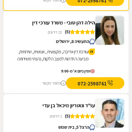
072-2598761
מספר מקשר
הילה דהן טובי - משרד עורכי דין
(5)
23 דירוגים
התעשיה 8, ירושלים
עורכת דין אדיבה, מקצועית , אנושית, שירותית,
מביעה הזדהות למצב הלקוח, נהנתי משירותה
ואף קיבלתי תוצאות טובות.
זמין ביום א' מ-9:00
072-2598761
מספר מקשר
עו"ד ונוטריון מיכאל בן עדי
(5)
1 דירוגים
הרצל 5, בית שמש