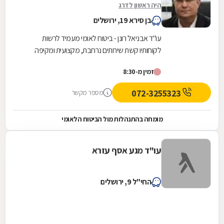
היה ראשון לדרג
בן סירא 19, ירושלים
עו"ד אבניאל רונן - ביטוח לאומי מעמיד לרשות
לקוחותיו קשת שירותים נרחבת, מקצועית ומקיפה
בתחומי הנזיקין השונים תוך התמקדות בהתנהלות מול
זמין מ-8:30
המוסד...
072-3255323
מספר מקשר
מומחה בהתנהלות מול הביטוח הלאומי
עו"ד מנע אסף עזרא
החי"ל 9, ירושלים