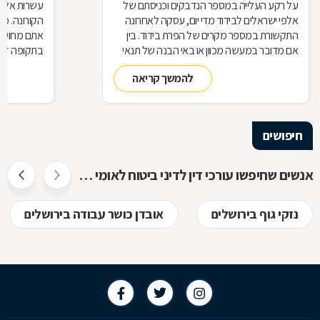
על רקע העלייה במספר הנדבקים וכניסתם של
עשרות אלפי
אלפי ישראלים לבידוד מדי יום, עסקה לאחרונה
הקורונה. מ
התקשורת במספר מקרים של הפרת בידוד. בין
אתם מחויבי
אם מדובר במעשה מכוון או באי הבנה של תנאי
בתקופה זו?
הבידוד, להפרת הבידוד ישנן השלכות אותן חשוב
תחזרו לעבו
להמשך קריאה
להכיר
חיפושים
אנשים שחיפשו עורכי דין לדיני ביטוח לאומי חיפשו גם
נזקי גוף בירושלים
אובדן כושר עבודה בירושלים