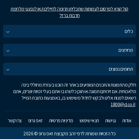
קול קורא לפרסום לעמותות שתכליתן תרומה לחיילים ו/או לנפגעי מלחמת
חרבות ברזל
כלים
מחירונים
תחומים נפוצים
חלק מהתמונות והתכנים המופיעים באתר זה הוכנו בעזרת מחוללי בינה
מלאכותית. אם זיהיתם תמונה או תוכן כלשהו בו אתם בעלי זכויות יוצרים, אתם
רשאים לפנות אלינו ולבקש לחדול משימוש בו, באמצעות כתובת המייל
1800@d.co.il
אודות
נגישות
תנאי שימוש
מדיניות פרטיות
זאפ גרופ
צרו קשר
כל הזכויות שמורות לדפי זהב מקבוצת זאפ גרופ © 2026