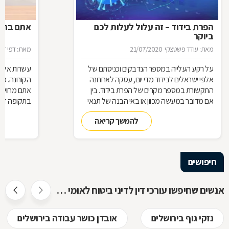
הפרת בידוד – זה עלול לעלות לכם
אתם בחל"
ביוקר
מאת: עודד פשטצקי
21/07/2020
מאת: דפי זה
על רקע העלייה במספר הנדבקים וכניסתם של
עשרות אלפי
אלפי ישראלים לבידוד מדי יום, עסקה לאחרונה
הקורונה. מ
התקשורת במספר מקרים של הפרת בידוד. בין
אתם מחויבי
אם מדובר במעשה מכוון או באי הבנה של תנאי
בתקופה זו?
הבידוד, להפרת הבידוד ישנן השלכות אותן חשוב
תחזרו לעבו
להמשך קריאה
להכיר
חיפושים
אנשים שחיפשו עורכי דין לדיני ביטוח לאומי חיפשו גם
נזקי גוף בירושלים
אובדן כושר עבודה בירושלים