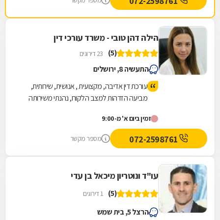
072-2598761
מספר מקשר
הילה דהן טובי - משרד עורכי דין
(5)
23 דירוגים
התעשיה 8, ירושלים
עורכת דין אדיבה, מקצועית , אנושית, שירותית,
מביעה הזדהות למצב הלקוח, נהנתי משירותה
ואף קיבלתי תוצאות טובות.
זמין ביום א' מ-9:00
072-2598761
מספר מקשר
עו"ד ונוטריון מיכאל בן עדי
(5)
1 דירוגים
הרצל 5, בית שמש