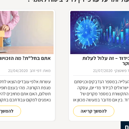
דוד – זה עלול לעלות
אתם בחל"ת? מה הזכויו
קר
 פשטצקי
21/07/2020
מאת: דפי זהב
21/04/2020
עלייה במספר הנדבקים וכניסתם
עשרות אלפי עובדים הוצאו לחל
שראלים לבידוד מדי יום, עסקה
מגפת הקורונה. מהי בעצם חופ
התקשורת במספר מקרים של
תשלום, האם אתם מחויבים להי
ד. בין אם מדובר במעשה מכוון או
נאמנים למקום עבודתכם בתקופ
 של תנאי הבידוד, להפרת הבידוד
ההבדל בין חל"ת לפיטורים? הא
להמשך קריאה
להמשך 
ות אותן חשוב להכיר
לעבודה בתום תקופת החל"ת?
ם