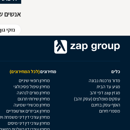
אנשים שח
נזקי גו
כלים
מחירונים
(לכל המחירונים)
מדור צרכנות נבונה
מחירון רופאי שיניים
מגיע עד הבית
מחירון טיפול פסיכולוגי
מגזין zap דפי זהב
מחירון מורים לנהיגה
עסקים מומלצים (עסק זהב)
מחירון שירותי תרגום
הוסף עסק בחינם
מחירון מכשירי שמיעה
מספרי חירום
מחירון אביזרים אורטופדיים
מחירון עורכי דין דיני משפחה וי
מחירון עורכי דין דיני מיסים
מחירון עורכי דין רשלנות רפואית