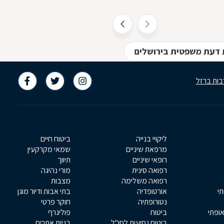
אחד ממשלות העולם ידווחו על מספר הולך
וקטן של נדבקים, מספר הולך וקטן של
נפטרים, ועל ביטול מצב החירום. איננו
יודעים עדיין מתי יבוא היום הזה, אבל הוא
יבוא, וכאשר הוא יגיע, נגלה שוירוס הקורנה
 דעת משפטית בירושלים
עורכי דין - מקרקעין/תכנון וב
היה רק הטריגר שדוחף את שוק העבודה
בות ברזל
ליקויי בנייה
ביטוח חיים
מרפאת שיניים
שמאי מקרקעין
רופאי שיניים
תיווך
רפואה סינית
מורי נהיגה
רפואה משלימה
מצבות
תי
אורטופדיה
בתי אבות ודיור מוגן
נטורופתיה
חוקר פרטי
אופתי
ביטוח
פוליגרף
ביטוח נסיעות לחו"ל
בניית אתרים