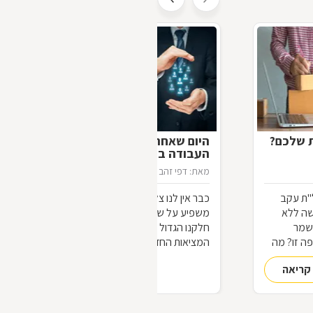
ת שלכם?
היום שאחרי מחר: כיצד יראה עולם
העבודה ביום שאחרי הקורונה?
מאת: דפי זהב
21/04/2020
"ת עקב
כבר אין לנו צל של ספק שמשבר הקורונה
שה ללא
משפיע על שוק העבודה בישראל ובעולם.
שמר
חלקנו הגדול יכול כבר לנחש את פני
ה זו? מה
המציאות החדשה שתיווצר בעולם
ם תחזרו
המשתנה. על השינויים בהווה בשוק
קריאה
להמשך קריאה
העבודה ועל השינויים הצפויים בעתיד, ביום
שאחרי "יום אחד", מספר לנו עו"ד לירום
סנדה, "כולנו נצא החוצה אל השמש. יום