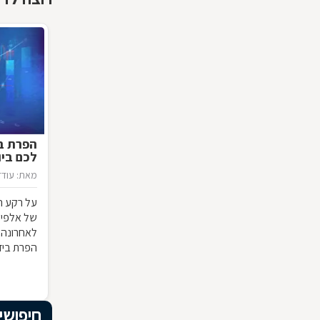
הפרת בי
לכם ביו
מאת: עודד
על רקע ה
של אלפי י
לאחרונה 
הפרת בידו
באי הבנה
ישנן השלכ
חיפושי