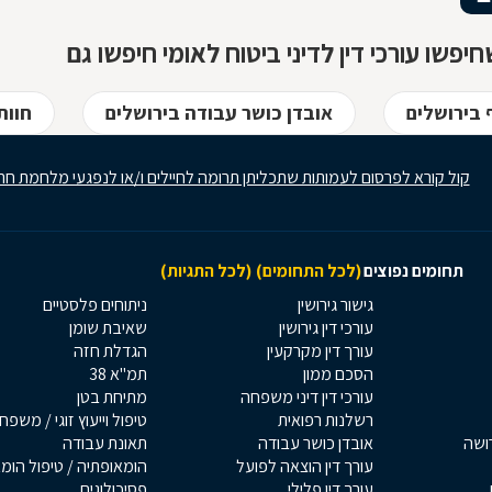
יפשו עורכי דין לדיני ביטוח לאומי חיפשו גם
ף בירושלים
אובדן כושר עבודה בירושלים
חוות
קול קורא לפרסום לעמותות שתכליתן תרומה לחיילים ו/או לנפגעי מלחמת חר
תחומים נפוצים
(לכל התחומים)
(לכל התגיות)
גישור גירושין
ניתוחים פלסטיים
עורכי דין גירושין
שאיבת שומן
עורך דין מקרקעין
הגדלת חזה
הסכם ממון
תמ"א 38
עורכי דין דיני משפחה
מתיחת בטן
רשלנות רפואית
טיפול וייעוץ זוגי / משפח
רושה
אובדן כושר עבודה
תאונת עבודה
עורך דין הוצאה לפועל
הומאופתיה / טיפול הומ
עורך דין פלילי
פסיכולוגים