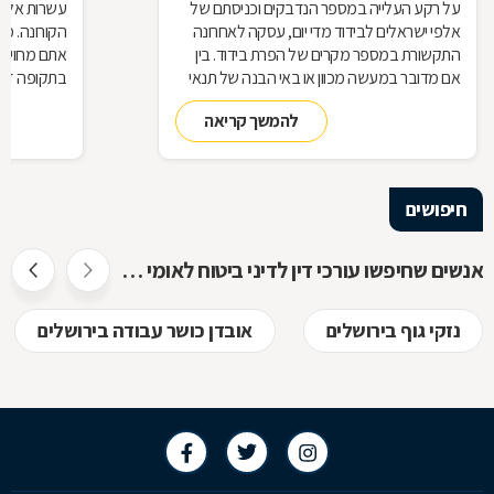
על רקע העלייה במספר הנדבקים וכניסתם של
עשרות אלפי
אלפי ישראלים לבידוד מדי יום, עסקה לאחרונה
הקורונה. מ
התקשורת במספר מקרים של הפרת בידוד. בין
אתם מחויבי
אם מדובר במעשה מכוון או באי הבנה של תנאי
בתקופה זו?
הבידוד, להפרת הבידוד ישנן השלכות אותן חשוב
תחזרו לעבו
להמשך קריאה
להכיר
חיפושים
אנשים שחיפשו עורכי דין לדיני ביטוח לאומי חיפשו גם
נזקי גוף בירושלים
אובדן כושר עבודה בירושלים