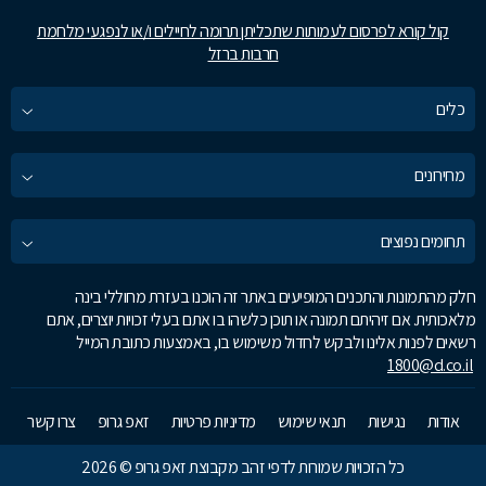
קול קורא לפרסום לעמותות שתכליתן תרומה לחיילים ו/או לנפגעי מלחמת
חרבות ברזל
כלים
מחירונים
תחומים נפוצים
חלק מהתמונות והתכנים המופיעים באתר זה הוכנו בעזרת מחוללי בינה
מלאכותית. אם זיהיתם תמונה או תוכן כלשהו בו אתם בעלי זכויות יוצרים, אתם
רשאים לפנות אלינו ולבקש לחדול משימוש בו, באמצעות כתובת המייל
1800@d.co.il
אודות
נגישות
תנאי שימוש
מדיניות פרטיות
זאפ גרופ
צרו קשר
כל הזכויות שמורות לדפי זהב מקבוצת זאפ גרופ © 2026