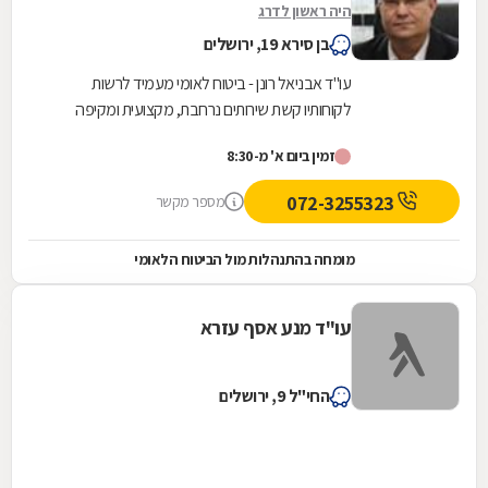
היה ראשון לדרג
בן סירא 19, ירושלים
עו"ד אבניאל רונן - ביטוח לאומי מעמיד לרשות
לקוחותיו קשת שירותים נרחבת, מקצועית ומקיפה
בתחומי הנזיקין השונים תוך התמקדות בהתנהלות מול
זמין ביום א' מ-8:30
המוסד...
072-3255323
מספר מקשר
מומחה בהתנהלות מול הביטוח הלאומי
עו"ד מנע אסף עזרא
החי"ל 9, ירושלים