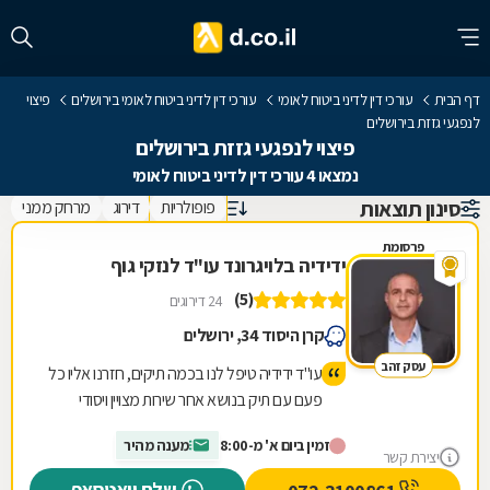
דף הבית
עורכי דין לדיני ביטוח לאומי
עורכי דין לדיני ביטוח לאומי בירושלים
פיצוי
לנפגעי גזזת בירושלים
פיצוי לנפגעי גזזת בירושלים
נמצאו 4 עורכי דין לדיני ביטוח לאומי
סינון תוצאות
פופולריות
דירוג
מרחק ממני
פרסומת
ידידיה בלויגרונד עו"ד לנזקי גוף
(5)
24 דירוגים
קרן היסוד 34, ירושלים
עסק זהב
עו"ד ידידיה טיפל לנו בכמה תיקים, חזרנו אליו כל
פעם עם תיק בנושא אחר שירות מצויין ויסודי
מרוצים מאד וממליצים לכל מי שצריך!!
זמין ביום א' מ-8:00
מענה מהיר
יצירת קשר
שלח וואטסאפ