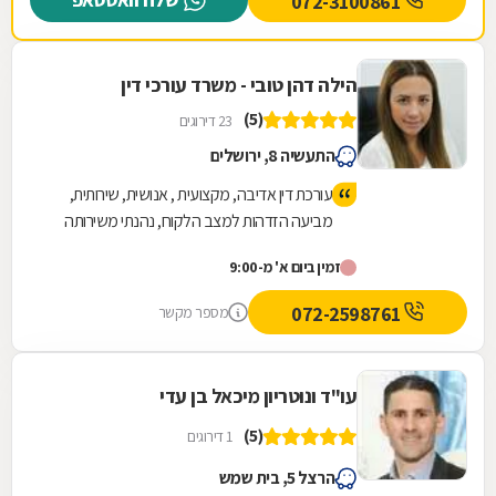
072-3100861
הילה דהן טובי - משרד עורכי דין
(5)
23 דירוגים
התעשיה 8, ירושלים
עורכת דין אדיבה, מקצועית , אנושית, שירותית,
מביעה הזדהות למצב הלקוח, נהנתי משירותה
ואף קיבלתי תוצאות טובות.
זמין ביום א' מ-9:00
072-2598761
מספר מקשר
עו"ד ונוטריון מיכאל בן עדי
(5)
1 דירוגים
הרצל 5, בית שמש