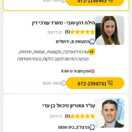
072-2158443
מספר מקשר
הילה דהן טובי - משרד עורכי דין
(5)
23 דירוגים
התעשיה 8, ירושלים
עורכת דין אדיבה, מקצועית , אנושית, שירותית,
מביעה הזדהות למצב הלקוח, נהנתי משירותה
ואף קיבלתי תוצאות טובות.
זמין ביום א' מ-9:00
072-2598761
מספר מקשר
עו"ד ונוטריון מיכאל בן עדי
(5)
1 דירוגים
הרצל 5, בית שמש