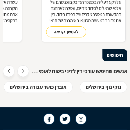
על רקע העלייה במספר הנדבקים וכניסתם של
עשרות אלפי
אלפי ישראלים לבידוד מדי יום, עסקה לאחרונה
הקורונה. מ
התקשורת במספר מקרים של הפרת בידוד. בין
אתם מחויבי
אם מדובר במעשה מכוון או באי הבנה של תנאי
בתקופה זו?
הבידוד, להפרת הבידוד ישנן השלכות אותן חשוב
תחזרו לעבו
להמשך קריאה
להכיר
חיפושים
אנשים שחיפשו עורכי דין לדיני ביטוח לאומי חיפשו גם
נזקי גוף בירושלים
אובדן כושר עבודה בירושלים