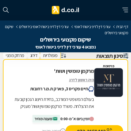
דף הבית
עורכי דין לדיני ביטוח לאומי
עורכי דין לדיני ביטוח לאומי בירושלים
שיקום
מקצועי בירושלים
שיקום מקצועי בירושלים
נמצאו 4 עורכי דין לדיני ביטוח לאומי
סינון תוצאות
פופולריות
דירוג
מרחק ממני
פרסומת
מרקמן טומשין ושות'
היה ראשון לדרג
חיים פקריס 3, פארק ת.מ.ר רחובות
בעולם המשפטי המורכב, בחירת הייצוג הנכון קובעת
את ההצלחה. משרד מרקמן טומשין ושות' מעניק
ללקוחותיו ליווי משפטי מקצועי, אישי ואדיב, תוך
זמין ביום א' מ-0:00
מענה מהיר
התאמה...