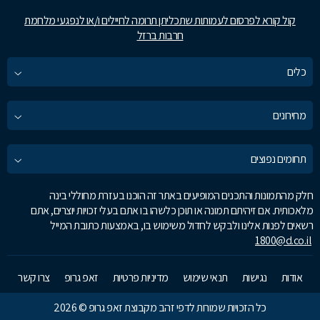
קול קורא לפרסום לעמותות שתכליתן תרומה לחיילים ו/או לנפגעי מלחמת
חרבות ברזל
כלים
מחירונים
תחומים נפוצים
חלק מהתמונות והתכנים המופיעים באתר זה הוכנו בעזרת מחוללי בינה
מלאכותית. אם זיהיתם תמונה או תוכן כלשהו בו אתם בעלי זכויות יוצרים, אתם
רשאים לפנות אלינו ולבקש לחדול משימוש בו, באמצעות כתובת המייל
1800@d.co.il
אודות
נגישות
תנאי שימוש
מדיניות פרטיות
זאפ גרופ
צרו קשר
כל הזכויות שמורות לדפי זהב מקבוצת זאפ גרופ © 2026