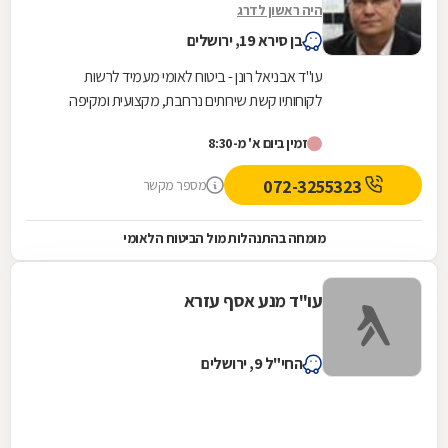
היה ראשון לדרג
בן סירא 19, ירושלים
עו"ד אבניאל רונן - ביטוח לאומי מעמיד לרשות
לקוחותיו קשת שירותים נרחבת, מקצועית ומקיפה
בתחומי הנזיקין השונים תוך התמקדות בהתנהלות מול
זמין ביום א' מ-8:30
המוסד...
072-3255323
מספר מקשר
מומחה בהתנהלות מול הביטוח הלאומי
עו"ד מנע אסף עזרא
החי"ל 9, ירושלים