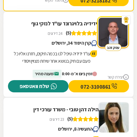
072-3218182
מספר מקשר
ידידיה בלויגרונד עו"ד לנזקי גוף
(5)
24 דירוגים
קרן היסוד 34, ירושלים
עסק זהב
עו"ד ידידיה טיפל לנו בכמה תיקים, חזרנו אליו כל
פעם עם תיק בנושא אחר שירות מצויין ויסודי
מרוצים מאד וממליצים לכל מי שצריך!!
זמין ביום א' מ-8:00
מענה מהיר
יצירת קשר
שלח וואטסאפ
072-3100861
הילה דהן טובי - משרד עורכי דין
(5)
23 דירוגים
התעשיה 8, ירושלים