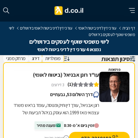
דף הבית
עורכי דין לדיני ביטוח לאומי
עורכי דין לדיני ביטוח לאומי בירושלים
ליווי
משפטי שוטף לעסקים בירושלים
ליווי משפטי שוטף לעסקים בירושלים
נמצאו 4 עורכי דין לדיני ביטוח לאומי
סינון תוצאות
פופולריות
דירוג
מרחק ממני
פרסומת
עו"ד רונן אבניאל (ביטוח לאומי)
(1)
3 דירוגים
דרך השלום 53, גבעתיים
רונן אבניאל, עורך דין ותיק ומנוסה, עומד בראש משרד
עצמאי מאז 1999. הוא עוסק בניהול תביעות של
חולים ונכים (עקב תאונה, פעולת איבה, מחלה קשה...
זמין ביום א' מ-8:30
מענה מהיר