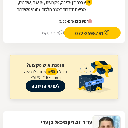
עורכת דין אדיבה, מקצועית , אנושית, שירותית,
מביעה הזדהות למצב הלקוח, נהנתי משירותה
ואף קיבלתי תוצאות טובות.
זמין ביום א' מ-9:00
072-2598761
מספר מקשר
הזמנת איש מקצוע?
קיבלת
מתנה לרכישה
50
₪
באתר ZAPSTORE
לפרטי ההטבה
עו"ד ונוטריון מיכאל בן עדי