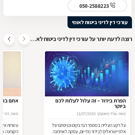
050-2588223
עורכי דין לדיני ביטוח לאומי
רוצה לדעת יותר על עורכי דין לדיני ביטוח לאומי ?
הפרת בידוד – זה עלול לעלות לכם
אתם בחל"
ביוקר
מאת: עודד פשטצקי
21/07/2020
מאת: דפי זה
על רקע העלייה במספר הנדבקים וכניסתם של
עשרות אלפי
אלפי ישראלים לבידוד מדי יום, עסקה לאחרונה
הקורונה. מ