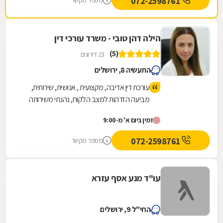
072-2598761
מספר מקשר
הילה דהן טובי - משרד עורכי דין
(5)
23 דירוגים
התעשיה 8, ירושלים
עורכת דין אדיבה, מקצועית , אנושית, שירותית,
מביעה הזדהות למצב הלקוח, נהנתי משירותה
ואף קיבלתי תוצאות טובות.
זמין ביום א' מ-9:00
072-2598761
מספר מקשר
עו"ד מנע אסף עזרא
החי"ל 9, ירושלים