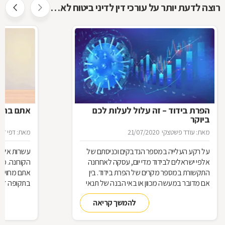
רוצה לדעת יותר על עורכי דין לדיני ביטוח לאומי ?
הפרת בידוד – זה עלול לעלות לכם
אתם בחל"
ביוקר
מאת: עודד פשטצקי
21/07/2020
מאת: דפי זה
על רקע העלייה במספר הנדבקים וכניסתם של
עשרות אלפי
אלפי ישראלים לבידוד מדי יום, עסקה לאחרונה
הקורונה. מ
התקשורת במספר מקרים של הפרת בידוד. בין
אתם מחויבי
אם מדובר במעשה מכוון או באי הבנה של תנאי
בתקופה זו?
הבידוד, להפרת הבידוד ישנן השלכות אותן חשוב
תחזרו לעבו
להמשך קריאה
להכיר