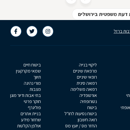
יודעים עדיין מתי יבוא היום הזה, אבל הוא
יבוא, וכאשר הוא יגיע, נגלה שוירוס הקורנה
 דעת משפטית בירושלים
עורכי דין - מקרקעין/תכנון וב
היה רק הטריגר שדוחף את שוק העבודה
בות ברזל
ליקויי בנייה
ביטוח חיים
מרפאת שיניים
שמאי מקרקעין
רופאי שיניים
תיווך
רפואה סינית
מורי נהיגה
רפואה משלימה
מצבות
תי
אורטופדיה
בתי אבות ודיור מוגן
נטורופתיה
חוקר פרטי
אופתי
ביטוח
פוליגרף
ביטוח נסיעות לחו"ל
בניית אתרים
רואה חשבון
שחזור מידע
החזר מס / יועץ מס
אולפן הקלטות