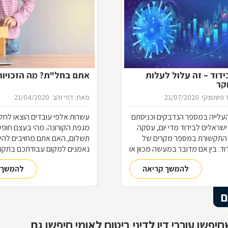
דוד – זה עלול לעלות
אתם בחל"ת? מה הזכויו
קר
 פשטצקי
21/07/2020
מאת: דפי זהב
21/04/2020
עלייה במספר הנדבקים וכניסתם
עשרות אלפי עובדים הוצאו לחל
שראלים לבידוד מדי יום, עסקה
מגפת הקורונה. מהי בעצם חופ
התקשורת במספר מקרים של
תשלום, האם אתם מחויבים להי
ד. בין אם מדובר במעשה מכוון או
נאמנים למקום עבודתכם בתקופ
 של תנאי הבידוד, להפרת הבידוד
ההבדל בין חל"ת לפיטורים? הא
להמשך קריאה
להמשך 
ות אותן חשוב להכיר
לעבודה בתום תקופת החל"ת?
ם
יפשו עורכי דין לדיני ביטוח לאומי חיפשו גם