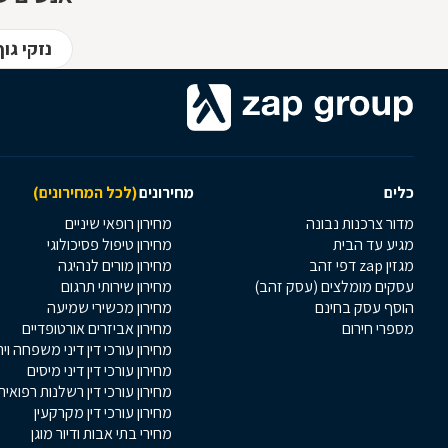
נזקי גו
כלים
מחירונים
(לכל המחירונים)
מדור צרכנות נבונה
מחירון רופאי שיניים
מגיע עד הבית
מחירון טיפול פסיכולוגי
מגזין zap דפי זהב
מחירון מורים לנהיגה
עסקים מומלצים (עסק זהב)
מחירון שירותי תרגום
הוסף עסק בחינם
מחירון מכשירי שמיעה
מספרי חירום
מחירון אביזרים אורטופדיים
מחירון עורכי דין דיני משפחה וי
מחירון עורכי דין דיני מיסים
מחירון עורכי דין רשלנות רפואית
מחירון עורכי דין מקרקעין
מחירי בתי אבות ודיור מוגן