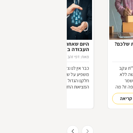
ת שלכם?
היום שאחרי מחר: כיצד יראה עולם
העבודה ביום שאחרי הקורונה?
מאת: דפי זהב
21/04/2020
"ת עקב
כבר אין לנו צל של ספק שמשבר הקורונה
שה ללא
משפיע על שוק העבודה בישראל ובעולם.
שמר
חלקנו הגדול יכול כבר לנחש את פני
ה זו? מה
המציאות החדשה שתיווצר בעולם
ם תחזרו
המשתנה. על השינויים בהווה בשוק
קריאה
להמשך קריאה
העבודה ועל השינויים הצפויים בעתיד, ביום
שאחרי "יום אחד", מספר לנו עו"ד לירום
סנדה, "כולנו נצא החוצה אל השמש. יום
אחד ממשלות העולם ידווחו על מספר הולך
וקטן של נדבקים, מספר הולך וקטן של
נפטרים, ועל ביטול מצב החירום. איננו