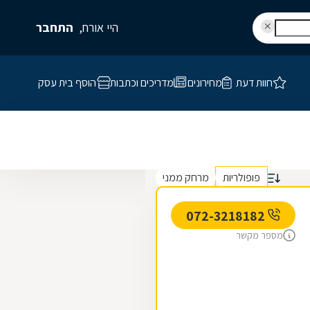
היי אורח,
התחבר
חוות דעת
מחירונים
מדריכים וכתבות
הוסף בית עסק
פופולריות
מרחק ממני
072-3218182
מספר מקשר