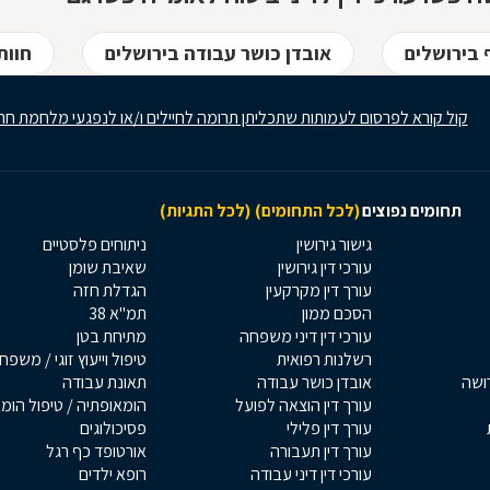
ף בירושלים
אובדן כושר עבודה בירושלים
חוות
קול קורא לפרסום לעמותות שתכליתן תרומה לחיילים ו/או לנפגעי מלחמת חר
תחומים נפוצים
(לכל התחומים)
(לכל התגיות)
גישור גירושין
ניתוחים פלסטיים
עורכי דין גירושין
שאיבת שומן
עורך דין מקרקעין
הגדלת חזה
הסכם ממון
תמ"א 38
עורכי דין דיני משפחה
מתיחת בטן
רשלנות רפואית
טיפול וייעוץ זוגי / משפח
רושה
אובדן כושר עבודה
תאונת עבודה
עורך דין הוצאה לפועל
הומאופתיה / טיפול הומ
עורך דין פלילי
פסיכולוגים
עורך דין תעבורה
אורטופד כף רגל
עורכי דין דיני עבודה
רופא ילדים