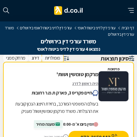
דף הבית
עורכי דין לדיני ביטוח לאומי
עורכי דין לדיני ביטוח לאומי בירושלים
משרד
עורכי דין בירושלים
משרד עורכי דין בירושלים
נמצאו 4 עורכי דין לדיני ביטוח לאומי
סינון תוצאות
פופולריות
דירוג
מרחק ממני
פרסומת
מרקמן טומשין ושות'
היה ראשון לדרג
חיים פקריס 3, פארק ת.מ.ר רחובות
בעולם המשפטי המורכב, בחירת הייצוג הנכון קובעת
את ההצלחה. משרד מרקמן טומשין ושות' מעניק
ללקוחותיו ליווי משפטי מקצועי, אישי ואדיב, תוך
זמין ביום א' מ-0:00
מענה מהיר
התאמה...