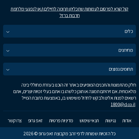
קול קורא לפרסום לעמותות שתכליתן תרומה לחיילים ו/או לנפגעי מלחמת
חרבות ברזל
כלים
מחירונים
תחומים נפוצים
חלק מהתמונות והתכנים המופיעים באתר זה הוכנו בעזרת מחוללי בינה
מלאכותית. אם זיהיתם תמונה או תוכן כלשהו בו אתם בעלי זכויות יוצרים, אתם
רשאים לפנות אלינו ולבקש לחדול משימוש בו, באמצעות כתובת המייל
1800@d.co.il
אודות
נגישות
תנאי שימוש
מדיניות פרטיות
זאפ גרופ
צרו קשר
כל הזכויות שמורות לדפי זהב מקבוצת זאפ גרופ © 2026