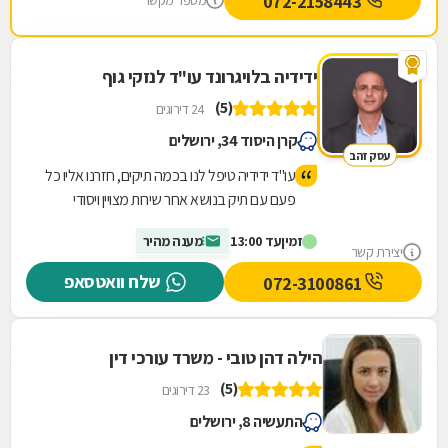
072-2158443
מספר מקשר
ידידיה בלויגרונד עו"ד לנזקי גוף
(5)
24 דירוגים
קרן היסוד 34, ירושלים
עסק זהב
עו"ד ידידיה טיפל לנו בכמה תיקים, חזרנו אליו כל
פעם עם תיק בנושא אחר שירות מצויין ויסודי
מרוצים מאד וממליצים לכל מי שצריך!!
זמין
עד 13:00
מענה מהיר
יצירת קשר
שלח וואטסאפ
072-3100861
הילה דהן טובי - משרד עורכי דין
(5)
23 דירוגים
התעשיה 8, ירושלים