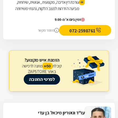
עורכת דין אדיבה, מקצועית , אנושית, שירותית,
מביעה הזדהות למצב הלקוח, נהנתי משירותה
ואף קיבלתי תוצאות טובות.
זמין ביום א' מ-9:00
072-2598761
מספר מקשר
הזמנת איש מקצוע?
קיבלת
מתנה לרכישה
50
₪
באתר ZAPSTORE
לפרטי ההטבה
עו"ד ונוטריון מיכאל בן עדי