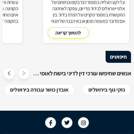
על רקע העלייה במספר הנדבקים וכניסתם של
עשרות אלפי
אלפי ישראלים לבידוד מדי יום, עסקה לאחרונה
הקורונה. מ
התקשורת במספר מקרים של הפרת בידוד. בין
אתם מחויבי
אם מדובר במעשה מכוון או באי הבנה של תנאי
בתקופה זו?
הבידוד, להפרת הבידוד ישנן השלכות אותן חשוב
תחזרו לעבו
להמשך קריאה
להכיר
חיפושים
אנשים שחיפשו עורכי דין לדיני ביטוח לאומי חיפשו גם
נזקי גוף בירושלים
אובדן כושר עבודה בירושלים