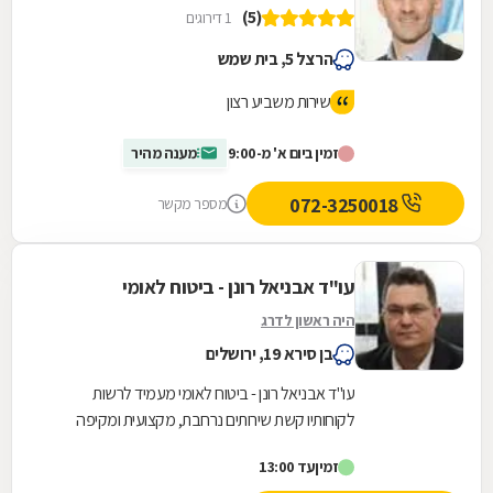
(5)
1 דירוגים
הרצל 5, בית שמש
שירות משביע רצון
זמין ביום א' מ-9:00
מענה מהיר
072-3250018
מספר מקשר
עו"ד אבניאל רונן - ביטוח לאומי
היה ראשון לדרג
בן סירא 19, ירושלים
עו"ד אבניאל רונן - ביטוח לאומי מעמיד לרשות
לקוחותיו קשת שירותים נרחבת, מקצועית ומקיפה
בתחומי הנזיקין השונים תוך התמקדות בהתנהלות מול
זמין
עד 13:00
המוסד...