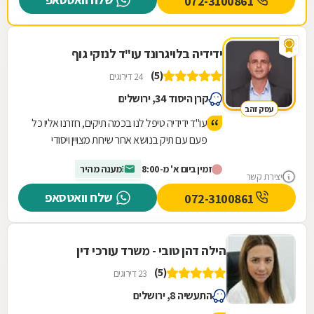
072-3100861
ידידיה בלויגרונד עו"ד לנזקי גוף
(5)
24 דירוגים
קרן היסוד 34, ירושלים
עסק זהב
עו"ד ידידיה טיפל לנו בכמה תיקים, חזרנו אליו כל
פעם עם תיק בנושא אחר שירות מצויין ויסודי
מרוצים מאד וממליצים לכל מי שצריך!!
זמין ביום א' מ-8:00
מענה מהיר
יצירת קשר
שלח וואטסאפ
072-3100861
הילה דהן טובי - משרד עורכי דין
(5)
23 דירוגים
התעשיה 8, ירושלים