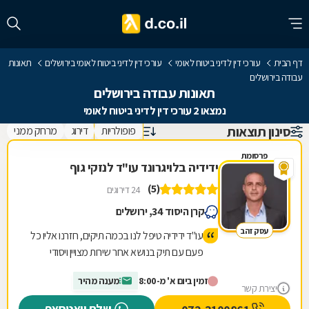
דף הבית
עורכי דין לדיני ביטוח לאומי
עורכי דין לדיני ביטוח לאומי בירושלים
תאונות
עבודה בירושלים
תאונות עבודה בירושלים
נמצאו 2 עורכי דין לדיני ביטוח לאומי
סינון תוצאות
פופולריות
דירוג
מרחק ממני
פרסומת
ידידיה בלויגרונד עו"ד לנזקי גוף
(5)
24 דירוגים
קרן היסוד 34, ירושלים
עסק זהב
עו"ד ידידיה טיפל לנו בכמה תיקים, חזרנו אליו כל
פעם עם תיק בנושא אחר שירות מצויין ויסודי
מרוצים מאד וממליצים לכל מי שצריך!!
זמין ביום א' מ-8:00
מענה מהיר
יצירת קשר
שלח וואטסאפ