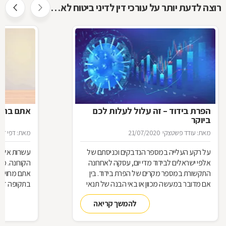
רוצה לדעת יותר על עורכי דין לדיני ביטוח לאומי ?
הפרת בידוד – זה עלול לעלות לכם
אתם בחל"
ביוקר
מאת: עודד פשטצקי
21/07/2020
מאת: דפי זה
על רקע העלייה במספר הנדבקים וכניסתם של
עשרות אלפי
אלפי ישראלים לבידוד מדי יום, עסקה לאחרונה
הקורונה. מ
התקשורת במספר מקרים של הפרת בידוד. בין
אתם מחויבי
אם מדובר במעשה מכוון או באי הבנה של תנאי
בתקופה זו?
הבידוד, להפרת הבידוד ישנן השלכות אותן חשוב
תחזרו לעבו
להמשך קריאה
להכיר