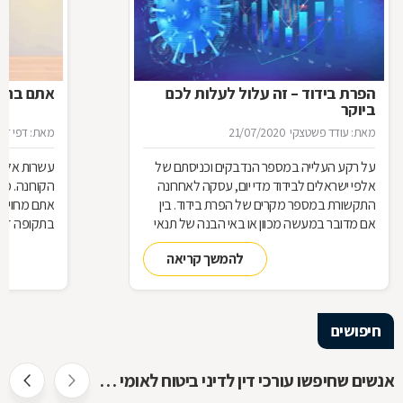
הפרת בידוד – זה עלול לעלות לכם
אתם בחל"
ביוקר
מאת: עודד פשטצקי
21/07/2020
מאת: דפי זה
על רקע העלייה במספר הנדבקים וכניסתם של
עשרות אלפי
אלפי ישראלים לבידוד מדי יום, עסקה לאחרונה
הקורונה. מ
התקשורת במספר מקרים של הפרת בידוד. בין
אתם מחויבי
אם מדובר במעשה מכוון או באי הבנה של תנאי
בתקופה זו?
הבידוד, להפרת הבידוד ישנן השלכות אותן חשוב
תחזרו לעבו
להמשך קריאה
להכיר
חיפושים
אנשים שחיפשו עורכי דין לדיני ביטוח לאומי חיפשו גם