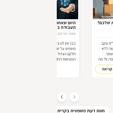
ת שלכם?
היום שאחרי מחר: כיצד יראה עולם
העבודה ביום שאחרי הקורונה?
מאת: דפי זהב
21/04/2020
"ת עקב
כבר אין לנו צל של ספק שמשבר הקורונה
שה ללא
משפיע על שוק העבודה בישראל ובעולם.
שמר
חלקנו הגדול יכול כבר לנחש את פני
ה זו? מה
המציאות החדשה שתיווצר בעולם
ם תחזרו
המשתנה. על השינויים בהווה בשוק
קריאה
להמשך קריאה
העבודה ועל השינויים הצפויים בעתיד, ביום
שאחרי "יום אחד", מספר לנו עו"ד לירום
סנדה, "כולנו נצא החוצה אל השמש. יום
אחד ממשלות העולם ידווחו על מספר הולך
וקטן של נדבקים, מספר הולך וקטן של
נפטרים, ועל ביטול מצב החירום. איננו
יודעים עדיין מתי יבוא היום הזה, אבל הוא
יבוא, וכאשר הוא יגיע, נגלה שוירוס הקורנה
חוות דעת משפטית בקרית מוצקין
עורכי דין - מקר
היה רק הטריגר שדוחף את שוק העבודה