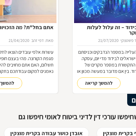
דוד – זה עלול לעלות
אתם בחל"ת? מה הזכויו
קר
 פשטצקי
21/07/2020
מאת: דפי זהב
21/04/2020
עלייה במספר הנדבקים וכניסתם
עשרות אלפי עובדים הוצאו לחל
שראלים לבידוד מדי יום, עסקה
מגפת הקורונה. מהי בעצם חופ
התקשורת במספר מקרים של
תשלום, האם אתם מחויבים להי
ד. בין אם מדובר במעשה מכוון או
נאמנים למקום עבודתכם בתקופ
 של תנאי הבידוד, להפרת הבידוד
ההבדל בין חל"ת לפיטורים? הא
להמשך קריאה
להמשך 
ות אותן חשוב להכיר
לעבודה בתום תקופת החל"ת?
ם
יפשו עורכי דין לדיני ביטוח לאומי חיפשו גם
ף בקרית מוצקין
אובדן כושר עבודה בקרית מוצקין