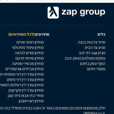
כלים
מחירונים
(לכל המחירונים)
מדור צרכנות נבונה
מחירון רופאי שיניים
מגיע עד הבית
מחירון טיפול פסיכולוגי
מגזין zap דפי זהב
מחירון מורים לנהיגה
עסקים מומלצים (עסק זהב)
מחירון שירותי תרגום
הוסף עסק בחינם
מחירון מכשירי שמיעה
מספרי חירום
מחירון אביזרים אורטופדיים
מחירון עורכי דין דיני משפחה וי
מחירון עורכי דין דיני מיסים
מחירון עורכי דין רשלנות רפואית
מחירון עורכי דין מקרקעין
מחירי בתי אבות ודיור מוגן
מחירון רואי חשבון
חלק מהתמונות והתכנים המופיעים באתר זה הוכנו בעזרת מחוללי בינה מלא
1800@d.co.il