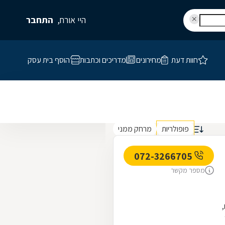
היי אורח,
התחבר
חוות דעת
מחירונים
מדריכים וכתבות
הוסף בית עסק
פופולריות
מרחק ממני
072-3266705
מספר מקשר
"ד