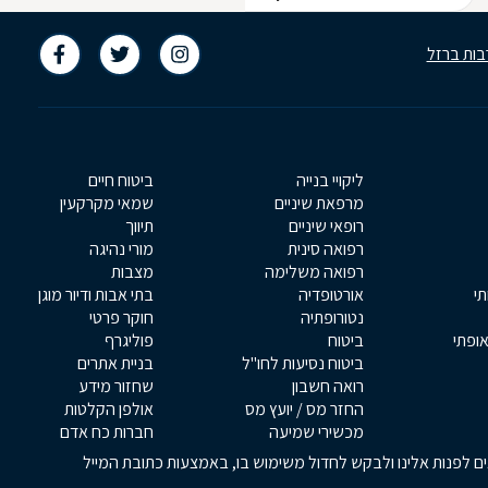
בות ברזל
ליקויי בנייה
ביטוח חיים
מרפאת שיניים
שמאי מקרקעין
רופאי שיניים
תיווך
רפואה סינית
מורי נהיגה
רפואה משלימה
מצבות
תי
אורטופדיה
בתי אבות ודיור מוגן
נטורופתיה
חוקר פרטי
אופתי
ביטוח
פוליגרף
ביטוח נסיעות לחו"ל
בניית אתרים
רואה חשבון
שחזור מידע
החזר מס / יועץ מס
אולפן הקלטות
מכשירי שמיעה
חברות כח אדם
אים לפנות אלינו ולבקש לחדול משימוש בו, באמצעות כתובת המייל