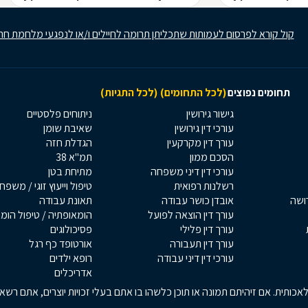
קול קורא לפרסום לעמותות שתכליתן תרומה לחיילים ו/או לנפגעי מלחמת חר
תחומים נפוצים
(לכל התחומים)
(לכל התגיות)
גישור גירושין
ניתוחים פלסטיים
עורכי דין גירושין
שאיבת שומן
עורך דין מקרקעין
הגדלת חזה
הסכם ממון
תמ"א 38
עורכי דין דיני משפחה
מתיחת בטן
רשלנות רפואית
טיפול וייעוץ זוגי / משפח
רושה
אובדן כושר עבודה
תאונת עבודה
עורך דין הוצאה לפועל
הומאופתיה / טיפול הומ
עורך דין פלילי
פסיכולוגים
עורך דין תעבורה
אורטופד כף רגל
עורכי דין דיני עבודה
רופא ילדים
אדריכלים
כותית. אם זיהיתם תמונה או תוכן כלשהו בו אתם בעלי זכויות יוצרים, אתם רש