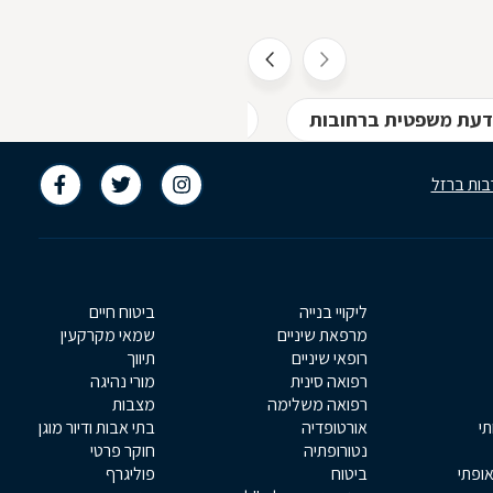
אחד ממשלות העולם ידווחו על מספר הולך
וקטן של נדבקים, מספר הולך וקטן של
נפטרים, ועל ביטול מצב החירום. איננו
יודעים עדיין מתי יבוא היום הזה, אבל הוא
יבוא, וכאשר הוא יגיע, נגלה שוירוס הקורנה
דעת משפטית ברחובות
עורכי דין - מקרקעין/תכנון ובנ
היה רק הטריגר שדוחף את שוק העבודה
בות ברזל
ליקויי בנייה
ביטוח חיים
מרפאת שיניים
שמאי מקרקעין
רופאי שיניים
תיווך
רפואה סינית
מורי נהיגה
רפואה משלימה
מצבות
תי
אורטופדיה
בתי אבות ודיור מוגן
נטורופתיה
חוקר פרטי
אופתי
ביטוח
פוליגרף