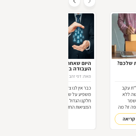
ת שלכם?
היום שאחרי מחר: כיצד יראה עולם
העבודה ביום שאחרי הקורונה?
מאת: דפי זהב
21/04/2020
"ת עקב
כבר אין לנו צל של ספק שמשבר הקורונה
שה ללא
משפיע על שוק העבודה בישראל ובעולם.
שמר
חלקנו הגדול יכול כבר לנחש את פני
ה זו? מה
המציאות החדשה שתיווצר בעולם
ם תחזרו
המשתנה. על השינויים בהווה בשוק
קריאה
להמשך קריאה
העבודה ועל השינויים הצפויים בעתיד, ביום
שאחרי "יום אחד", מספר לנו עו"ד לירום
סנדה, "כולנו נצא החוצה אל השמש. יום