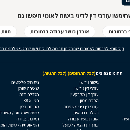
יפשו עורכי דין לדיני ביטוח לאומי חיפשו גם
ף ברחובות
אובדן כושר עבודה ברחובות
חוות 
קול קורא לפרסום לעמותות שתכליתן תרומה לחיילים ו/או לנפגעי מלחמת חר
תחומים נפוצים
(לכל התחומים)
(לכל התגיות)
גישור גירושין
ניתוחים פלסטיים
עורכי דין גירושין
שאיבת שומן
עורך דין מקרקעין
הגדלת חזה
הסכם ממון
תמ"א 38
עורכי דין דיני משפחה
מתיחת בטן
רשלנות רפואית
טיפול וייעוץ זוגי / משפח
רושה
אובדן כושר עבודה
תאונת עבודה
עורך דין הוצאה לפועל
הומאופתיה / טיפול הומ