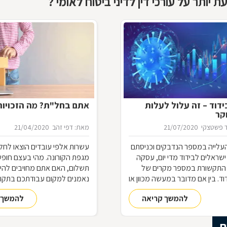
 יותר על עורכי דין לדיני ביטוח לאומי ?
דוד – זה עלול לעלות
אתם בחל"ת? מה הזכויו
קר
 פשטצקי
21/07/2020
מאת: דפי זהב
21/04/2020
עלייה במספר הנדבקים וכניסתם
עשרות אלפי עובדים הוצאו לחל
שראלים לבידוד מדי יום, עסקה
מגפת הקורונה. מהי בעצם חופ
התקשורת במספר מקרים של
תשלום, האם אתם מחויבים להי
ד. בין אם מדובר במעשה מכוון או
נאמנים למקום עבודתכם בתקופ
 של תנאי הבידוד, להפרת הבידוד
ההבדל בין חל"ת לפיטורים? הא
להמשך קריאה
להמשך 
ות אותן חשוב להכיר
לעבודה בתום תקופת החל"ת?
ם