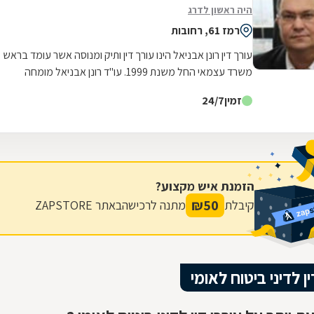
היה ראשון לדרג
רמז 61, רחובות
עורך דין רונן אבניאל הינו עורך דין ותיק ומנוסה אשר עומד בראש
משרד עצמאי החל משנת 1999. עו"ד רונן אבניאל מומחה
בטיפול בזכויות ובתביעות של...
זמין
24/7
הזמנת איש מקצוע?
₪
50
קיבלת
מתנה לרכישה
באתר ZAPSTORE
ין לדיני ביטוח לאומי