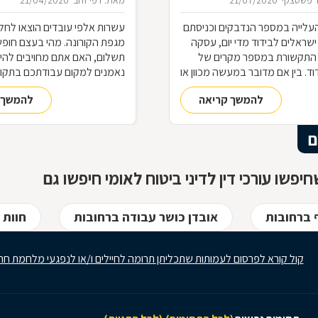
 פשטצקי
21/07/2020
מאת: דפי זהב
21/04/2020
עלייה במספר הנדבקים וכניסתם
עשרות אלפי עובדים הוצאו לחל
שראלים לבידוד מדי יום, עסקה
מגפת הקורונה. מהי בעצם חופ
התקשורת במספר מקרים של
תשלום, האם אתם מחויבים להי
ד. בין אם מדובר במעשה מכוון או
נאמנים למקום עבודתכם בתקופ
 של תנאי הבידוד, להפרת הבידוד
ההבדל בין חל"ת לפיטורים? הא
להמשך קריאה
להמשך 
ות אותן חשוב להכיר
לעבודה בתום תקופת החל"ת?
ם
יפשו עורכי דין לדיני ביטוח לאומי חיפשו גם
ף ברחובות
אובדן כושר עבודה ברחובות
חוות 
קול קורא לפרסום לעמותות שתכליתן תרומה לחיילים ו/או לנפגעי מלחמת חר