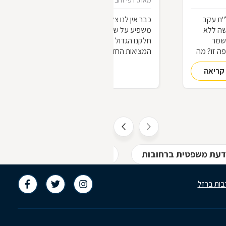
מאת: דפי זהב
21/04/2020
"ת עקב
כבר אין לנו צל של ספק שמשבר הקורונה
שה ללא
משפיע על שוק העבודה בישראל ובעולם.
שמר
חלקנו הגדול יכול כבר לנחש את פני
ה זו? מה
המציאות החדשה שתיווצר בעולם
ם תחזרו
המשתנה. על השינויים בהווה בשוק
קריאה
להמשך קריאה
העבודה ועל השינויים הצפויים בעתיד, ביום
שאחרי "יום אחד", מספר לנו עו"ד לירום
סנדה, "כולנו נצא החוצה אל השמש. יום
אחד ממשלות העולם ידווחו על מספר הולך
וקטן של נדבקים, מספר הולך וקטן של
נפטרים, ועל ביטול מצב החירום. איננו
יודעים עדיין מתי יבוא היום הזה, אבל הוא
יבוא, וכאשר הוא יגיע, נגלה שוירוס הקורנה
דעת משפטית ברחובות
עורכי דין - מקרקעין/תכנון ובנ
היה רק הטריגר שדוחף את שוק העבודה
בות ברזל