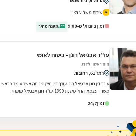
הרצל 5, בית שמש
שירות משביע רצון
זמין ביום א' מ-9:00
מענה מהיר
עו"ד אבניאל רונן - ביטוח לאומי
היה ראשון לדרג
רמז 61, רחובות
עורך דין רונן אבניאל הינו עורך דין ותיק ומנוסה אשר עומד בראש
משרד עצמאי החל משנת 1999. עו"ד רונן אבניאל מומחה
בטיפול בזכויות ובתביעות של...
זמין
24/7