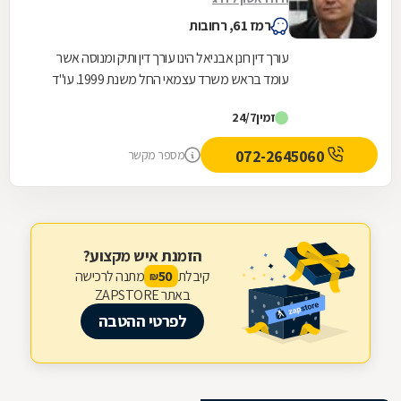
רמז 61, רחובות
עורך דין רונן אבניאל הינו עורך דין ותיק ומנוסה אשר
עומד בראש משרד עצמאי החל משנת 1999. עו"ד
רונן אבניאל מומחה בטיפול בזכויות ובתביעות של...
זמין
24/7
072-2645060
מספר מקשר
הזמנת איש מקצוע?
קיבלת
מתנה לרכישה
50
₪
באתר ZAPSTORE
לפרטי ההטבה