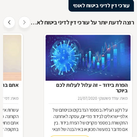
עורכי דין לדיני ביטוח לאומי
רוצה לדעת יותר על עורכי דין לדיני ביטוח לאומי ?
הפרת בידוד – זה עלול לעלות לכם
אתם בחל"
ביוקר
מאת: עודד פשטצקי
21/07/2020
מאת: דפי זה
על רקע העלייה במספר הנדבקים וכניסתם של
עשרות אלפי
אלפי ישראלים לבידוד מדי יום, עסקה לאחרונה
הקורונה. מ
התקשורת במספר מקרים של הפרת בידוד. בין
אתם מחויבי
אם מדובר במעשה מכוון או באי הבנה של תנאי
בתקופה זו?
הבידוד, להפרת הבידוד ישנן השלכות אותן חשוב
תחזרו לעבו