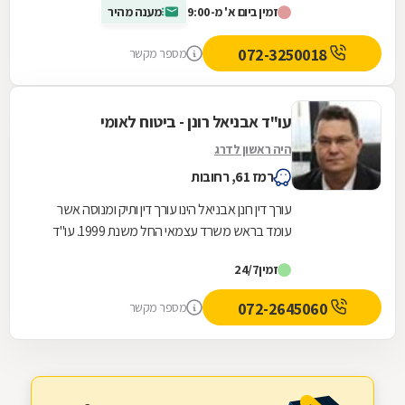
זמין ביום א' מ-9:00
מענה מהיר
072-3250018
מספר מקשר
עו"ד אבניאל רונן - ביטוח לאומי
היה ראשון לדרג
רמז 61, רחובות
עורך דין רונן אבניאל הינו עורך דין ותיק ומנוסה אשר
עומד בראש משרד עצמאי החל משנת 1999. עו"ד
רונן אבניאל מומחה בטיפול בזכויות ובתביעות של...
זמין
24/7
072-2645060
מספר מקשר