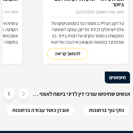
ביוקר
מאת: עודד פשטצקי
21/07/2020
מאת: דפי זה
על רקע העלייה במספר הנדבקים וכניסתם של
עשרות אלפי
אלפי ישראלים לבידוד מדי יום, עסקה לאחרונה
הקורונה. מ
התקשורת במספר מקרים של הפרת בידוד. בין
אתם מחויבי
אם מדובר במעשה מכוון או באי הבנה של תנאי
בתקופה זו?
הבידוד, להפרת הבידוד ישנן השלכות אותן חשוב
תחזרו לעבו
להמשך קריאה
להכיר
חיפושים
אנשים שחיפשו עורכי דין לדיני ביטוח לאומי חיפשו גם
נזקי גוף ברחובות
אובדן כושר עבודה ברחובות