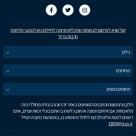
קול קורא לפרסום לעמותות שתכליתן תרומה לחיילים ו/או לנפגעי מלחמת
חרבות ברזל
כלים
מחירונים
תחומים נפוצים
חלק מהתמונות והתכנים המופיעים באתר זה הוכנו בעזרת מחוללי בינה
מלאכותית. אם זיהיתם תמונה או תוכן כלשהו בו אתם בעלי זכויות יוצרים, אתם
רשאים לפנות אלינו ולבקש לחדול משימוש בו, באמצעות כתובת המייל
1800@d.co.il