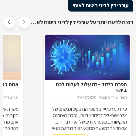
עורכי דין לדיני ביטוח לאומי
רוצה לדעת יותר על עורכי דין לדיני ביטוח לאומי ?
הפרת בידוד – זה עלול לעלות לכם
אתם בחל"
ביוקר
מאת: עודד פשטצקי
21/07/2020
מאת: דפי זה
על רקע העלייה במספר הנדבקים וכניסתם של
עשרות אלפי
אלפי ישראלים לבידוד מדי יום, עסקה לאחרונה
הקורונה. מ
התקשורת במספר מקרים של הפרת בידוד. בין
אתם מחויבי
אם מדובר במעשה מכוון או באי הבנה של תנאי
בתקופה זו?
הבידוד, להפרת הבידוד ישנן השלכות אותן חשוב
תחזרו לעבו