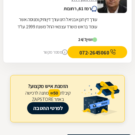
רמז 61, רחובות
עורך דין רונן אבניאל הינו עורך דין ותיק ומנוסה אשר
עומד בראש משרד עצמאי החל משנת 1999. עו"ד
רונן אבניאל מומחה בטיפול בזכויות ובתביעות של...
זמין
24/7
072-2645060
מספר מקשר
הזמנת איש מקצוע?
קיבלת
מתנה לרכישה
50
₪
באתר ZAPSTORE
לפרטי ההטבה