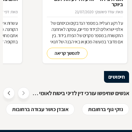
ביוקר
מאת: עודד פשטצקי
21/07/2020
מאת: דפי זה
על רקע העלייה במספר הנדבקים וכניסתם של
עשרות אלפי
אלפי ישראלים לבידוד מדי יום, עסקה לאחרונה
הקורונה. מ
התקשורת במספר מקרים של הפרת בידוד. בין
אתם מחויבי
אם מדובר במעשה מכוון או באי הבנה של תנאי
בתקופה זו?
הבידוד, להפרת הבידוד ישנן השלכות אותן חשוב
תחזרו לעבו
להמשך קריאה
להכיר
חיפושים
אנשים שחיפשו עורכי דין לדיני ביטוח לאומי חיפשו גם
נזקי גוף ברחובות
אובדן כושר עבודה ברחובות