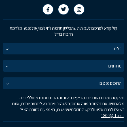
קול קורא לפרסום לעמותות שתכליתן תרומה לחיילים ו/או לנפגעי מלחמת
חרבות ברזל
כלים
מחירונים
תחומים נפוצים
חלק מהתמונות והתכנים המופיעים באתר זה הוכנו בעזרת מחוללי בינה
מלאכותית. אם זיהיתם תמונה או תוכן כלשהו בו אתם בעלי זכויות יוצרים, אתם
רשאים לפנות אלינו ולבקש לחדול משימוש בו, באמצעות כתובת המייל
1800@d.co.il