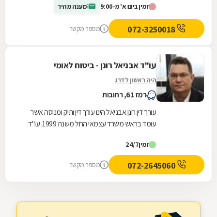
זמין ביום א' מ-9:00
מענה מהיר
072-3250018
מספר מקשר
עו"ד אבניאל רונן - ביטוח לאומי
היה ראשון לדרג
רמז 61, רחובות
עורך דין רונן אבניאל הינו עורך דין ותיק ומנוסה אשר
עומד בראש משרד עצמאי החל משנת 1999. עו"ד
רונן אבניאל מומחה בטיפול בזכויות ובתביעות של...
זמין
24/7
072-2645060
מספר מקשר