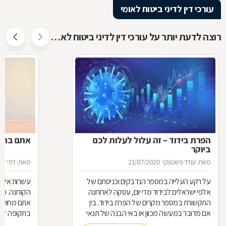
עורכי דין לדיני ביטוח לאומי
רוצה לדעת יותר על עורכי דין לדיני ביטוח לאומי ?
הפרת בידוד – זה עלול לעלות לכם
אתם בחל"
ביוקר
מאת: עודד פשטצקי
21/07/2020
מאת: דפי זה
על רקע העלייה במספר הנדבקים וכניסתם של
עשרות אלפי
אלפי ישראלים לבידוד מדי יום, עסקה לאחרונה
הקורונה. מ
התקשורת במספר מקרים של הפרת בידוד. בין
אתם מחויבי
אם מדובר במעשה מכוון או באי הבנה של תנאי
בתקופה זו?
הבידוד, להפרת הבידוד ישנן השלכות אותן חשוב
תחזרו לעבו