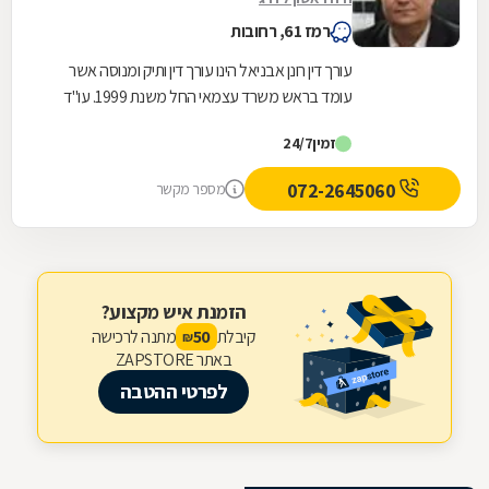
רמז 61, רחובות
עורך דין רונן אבניאל הינו עורך דין ותיק ומנוסה אשר
עומד בראש משרד עצמאי החל משנת 1999. עו"ד
רונן אבניאל מומחה בטיפול בזכויות ובתביעות של...
זמין
24/7
072-2645060
מספר מקשר
הזמנת איש מקצוע?
קיבלת
מתנה לרכישה
50
₪
באתר ZAPSTORE
לפרטי ההטבה