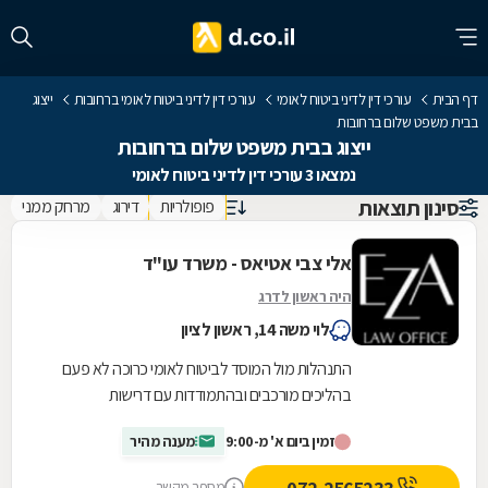
דף הבית
עורכי דין לדיני ביטוח לאומי
עורכי דין לדיני ביטוח לאומי ברחובות
ייצוג
בבית משפט שלום ברחובות
ייצוג בבית משפט שלום ברחובות
נמצאו 3 עורכי דין לדיני ביטוח לאומי
סינון תוצאות
פופולריות
דירוג
מרחק ממני
אלי צבי אטיאס - משרד עו"ד
היה ראשון לדרג
לוי משה 14, ראשון לציון
התנהלות מול המוסד לביטוח לאומי כרוכה לא פעם
בהליכים מורכבים ובהתמודדות עם דרישות
ובירוקרטיה. משרד עורכות הדין אלי צבי אטיאס מעניק
זמין ביום א' מ-9:00
מענה מהיר
ליווי...
מספר מקשר