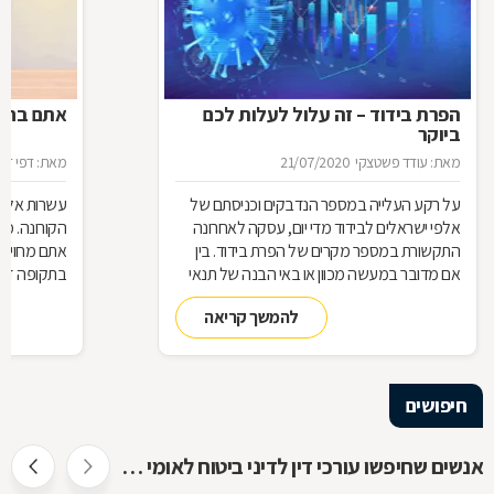
הפרת בידוד – זה עלול לעלות לכם
אתם בחל"
ביוקר
מאת: עודד פשטצקי
21/07/2020
מאת: דפי זה
על רקע העלייה במספר הנדבקים וכניסתם של
עשרות אלפי
אלפי ישראלים לבידוד מדי יום, עסקה לאחרונה
הקורונה. מ
התקשורת במספר מקרים של הפרת בידוד. בין
אתם מחויבי
אם מדובר במעשה מכוון או באי הבנה של תנאי
בתקופה זו?
הבידוד, להפרת הבידוד ישנן השלכות אותן חשוב
תחזרו לעבו
להמשך קריאה
להכיר
חיפושים
אנשים שחיפשו עורכי דין לדיני ביטוח לאומי חיפשו גם