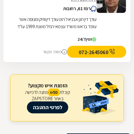
רמז 61, רחובות
עורך דין רונן אבניאל הינו עורך דין ותיק ומנוסה אשר
עומד בראש משרד עצמאי החל משנת 1999. עו"ד
רונן אבניאל מומחה בטיפול בזכויות ובתביעות של...
זמין
24/7
072-2645060
מספר מקשר
הזמנת איש מקצוע?
קיבלת
מתנה לרכישה
50
₪
באתר ZAPSTORE
לפרטי ההטבה