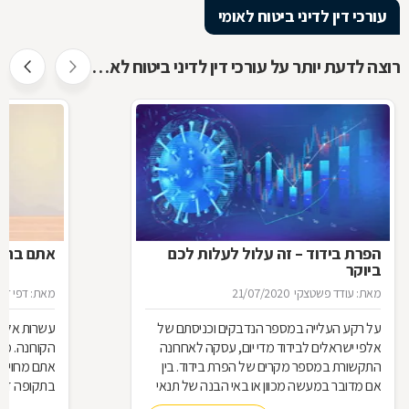
עורכי דין לדיני ביטוח לאומי
רוצה לדעת יותר על עורכי דין לדיני ביטוח לאומי ?
הפרת בידוד – זה עלול לעלות לכם
אתם בחל"
ביוקר
מאת: עודד פשטצקי
21/07/2020
מאת: דפי זה
על רקע העלייה במספר הנדבקים וכניסתם של
עשרות אלפי
אלפי ישראלים לבידוד מדי יום, עסקה לאחרונה
הקורונה. מ
התקשורת במספר מקרים של הפרת בידוד. בין
אתם מחויבי
אם מדובר במעשה מכוון או באי הבנה של תנאי
בתקופה זו?
הבידוד, להפרת הבידוד ישנן השלכות אותן חשוב
תחזרו לעבו