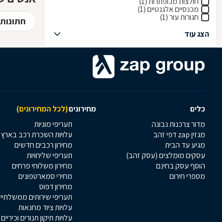
חולצות מכופתרות (1)
מכנסיים אלגנטיים (1)
חגורות עור (1)
חתונות 
הצג עוד
כלים
מחירונים
(לכל המחירונים)
מדור צרכנות נבונה
תעריפי מוניות
מגזין zap דפי זהב
עלויות השכרת רכב בארץ
מגיע עד הבית
מחירון רכבים חדשים
עסקים מומלצים (עסק זהב)
תעריפי שליחויות
הוסף עסק בחינם
מחירון משלוחי פרחים
מספרי חירום
מחירי סמארטפונים
מחירון דפוס
תעריפי שירותים ממשלתיי
עלויות ציוד מחנאות
עלויות תיקון תנורים וכיריים