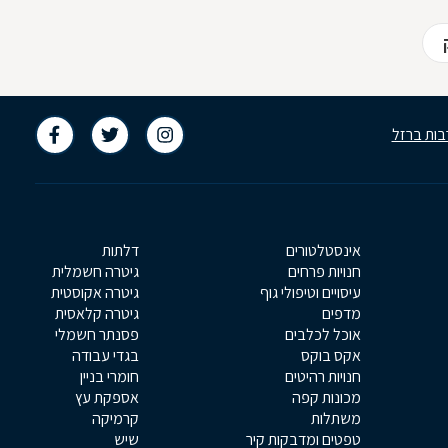
ומהר מאד יוחלפו הז'קט
והחולצה המכופתרת
בטישרט משוחררת
והומוריסטית. אז איך בכל
זאת בוחרים חליפה לגבר,
והאם באמת כל החליפות
בות ברזל
אותו דבר?
אינסטלטורים
דלתות
חנויות פרחים
גיטרה חשמלית
עיסויים וטיפולי גוף
גיטרה אקוסטית
מדפים
גיטרה קלאסית
אוכל לכלבים
פסנתר חשמלי
אקס בוקס
בגדי עבודה
חנויות רהיטים
חומרי בניין
מכונות קפה
אספקת עץ
משתלות
קרמיקה
טפטים ומדבקות קיר
שיש