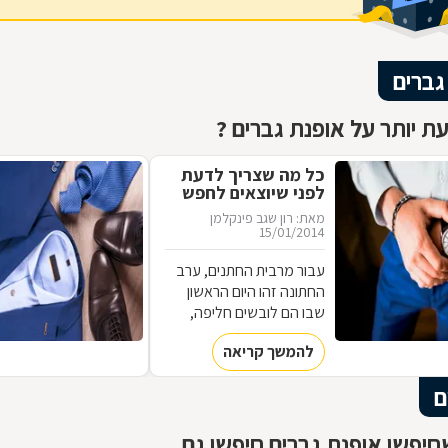
גברים
ת יותר על אופנת גברים ?
כל מה שצריך לדעת
לפני שיוצאים לחפש
חליפות חתן
מאת: רון שגב פינקלמן
15/01/2014
עבור מרבית החתנים, ערב
החתונה זהו היום הראשון
שבו הם לובשים חליפה,
עבור חלקם זוהי גם הפעם
להמשך קריאה
האחרונה...אז איך בוחרים
בגדי חתן ומהם הדגשים
ם
לרכישת חליפה לחתן? כל
הפרטים לפניכם.
יפשו אופנת גברים חיפשו גם