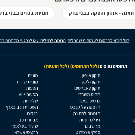
וחינה - ארגון והפקה בבני ברק
חנויות בגדים בבני ברק
קול קורא לפרסום לעמותות שתכליתן תרומה לחיילים ו/או לנפגעי מלחמת חר
תחומים נפוצים
(לכל התחומים)
(לכל התגיות)
תיקון אייפון
מוניות
תיקון גלקסי
מוניות שירות
תיקון טאבלטים
הסעות
ריהוט משרדי
הסעות VIP
כרטיסי ביקור
שליחויות
הדפסה על קנבס
השכרת רכב בארץ
הזמנות לחתונה
בנקים
ם
דיו למדפסת
אביזרי רכב
מחשבים
שילוח בינלאומי
ספקי אינטרנט
כרטיסי אשראי