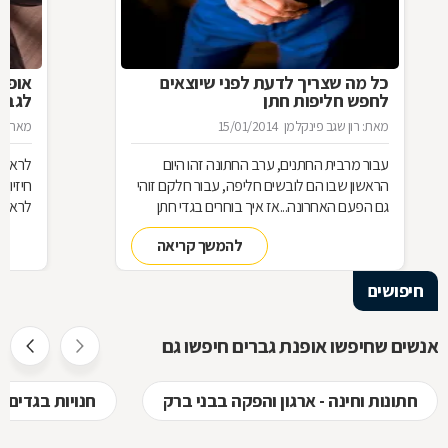
כל מה שצריך לדעת לפני שיוצאים
אופנת
לחפש חליפות חתן
לגבר
מאת: רון שגב פינקלמן
15/01/2014
מאת: ר
עבור מרבית החתנים, ערב החתונה זהו היום
לראות 
הראשון שבו הם לובשים חליפה, עבור חלקם זוהי
חיזיון
גם הפעם האחרונה...אז איך בוחרים בגדי חתן
לראות 
ומהם הדגשים לרכישת חליפה לחתן? כל הפרטים
והדורה
להמשך קריאה
לפניכם.
יהיה ב
הז'קט
חיפושים
והומור
לגבר, 
אנשים שחיפשו אופנת גברים חיפשו גם
חתונות וחינה - ארגון והפקה בבני ברק
חנויות בגדים 