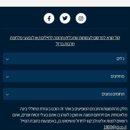
קול קורא לפרסום לעמותות שתכליתן תרומה לחיילים ו/או לנפגעי מלחמת
חרבות ברזל
כלים
מחירונים
תחומים נפוצים
חלק מהתמונות והתכנים המופיעים באתר זה הוכנו בעזרת מחוללי בינה
מלאכותית. אם זיהיתם תמונה או תוכן כלשהו בו אתם בעלי זכויות יוצרים, אתם
רשאים לפנות אלינו ולבקש לחדול משימוש בו, באמצעות כתובת המייל
1800@d.co.il