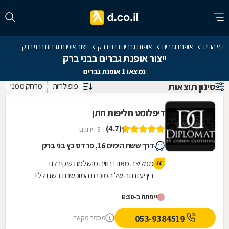
דף הבית
אופנת גברים
אופנת גברים בבני ברק
ייצור אופנת גברים בבני ברק
ייצור אופנת גברים בבני ברק
נמצאו 1 אופנת גברים
סינון תוצאות
פופולריות
מרחק ממני
דיפלומט חליפות חתן
(4.7)
3 דירוגים
דרך ששת הימים 16, פרדס כץ בני ברק
ממליצה מאוד! חוויה מושלמת שקיבלנו
ביףעזרתה של המוכרת המוכשרת בשם ללי!
פשוט להגיע ולהינות מהשירות, האיכות
ייפתח ב-8:30
והמקצועיות! מחירים מעולים!
053-9384519
מספר מקשר