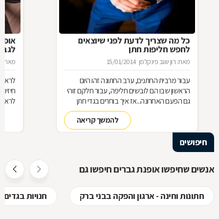
כל מה שצריך לדעת לפני שיוצאים
אופנת
לחפש חליפות חתן
לגבר
מאת: רון שגב פינקלמן
15/01/2014
מאת: ר
עבור מרבית החתנים, ערב החתונה זהו היום
לראות 
הראשון שבו הם לובשים חליפה, עבור חלקם זוהי
חיזיון
גם הפעם האחרונה...אז איך בוחרים בגדי חתן
לראות 
ומהם הדגשים לרכישת חליפה לחתן? כל הפרטים
והדורה
להמשך קריאה
לפניכם.
יהיה ב
הז'קט
חיפושים
והומור
לגבר, 
אנשים שחיפשו אופנת גברים חיפשו גם
חתונות וחינה - ארגון והפקה בבני ברק
חנויות בגדים 