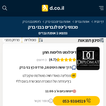
דף הבית
אופנת גברים
אופנת גברים בבני ברק
ג'ינסים בבני ברק
מכנסי ג'ינס לגברים בבני ברק
נמצאו 1 אופנת גברים
סינון תוצאות
פופולריות
מרחק ממני
דיפלומט חליפות חתן
(4.7)
3 דירוגים
דרך ששת הימים 16, פרדס כץ בני ברק
ממליצה מאוד! חוויה מושלמת שקיבלנו
ביףעזרתה של המוכרת המוכשרת בשם ללי!
פשוט להגיע ולהינות מהשירות, האיכות
ייפתח ביום א' ב-11:00
והמקצועיות! מחירים מעולים!
053-9384519
מספר מקשר