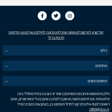
קול קורא לפרסום לעמותות שתכליתן תרומה לחיילים ו/או לנפגעי מלחמת
חרבות ברזל
כלים
מחירונים
תחומים נפוצים
חלק מהתמונות והתכנים המופיעים באתר זה הוכנו בעזרת מחוללי בינה
מלאכותית. אם זיהיתם תמונה או תוכן כלשהו בו אתם בעלי זכויות יוצרים, אתם
רשאים לפנות אלינו ולבקש לחדול משימוש בו, באמצעות כתובת המייל
1800@d.co.il