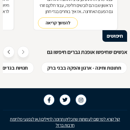
הראשון שבו הם לובשים חליפה, עבור חלקם זוהי
חיזיון
גם הפעם האחרונה...אז איך בוחרים בגדי חתן
לראות 
ומהם הדגשים לרכישת חליפה לחתן? כל הפרטים
והדורה
להמשך קריאה
לפניכם.
יהיה ב
הז'קט
חיפושים
והומור
לגבר, 
אנשים שחיפשו אופנת גברים חיפשו גם
חתונות וחינה - ארגון והפקה בבני ברק
חנויות בגדים 
קול קורא לפרסום לעמותות שתכליתן תרומה לחיילים ו/או לנפגעי מלחמת
חרבות ברזל