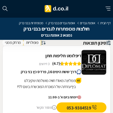
דף הבית
אופנת גברים
אופנת גברים בבני ברק
מכופתרות בבני ברק
חולצות מכופתרות לגברים בבני ברק
נמצאו 2 אופנת גברים
סינון תוצאות
פופולריות
מרחק ממני
דיפלומט חליפות חתן
(4.7)
3 דירוגים
דרך ששת הימים 16, פרדס כץ בני ברק
ממליצה מאוד! חוויה מושלמת שקיבלנו
ביףעזרתה של המוכרת המוכשרת בשם ללי!
פשוט להגיע ולהינות מהשירות, האיכות
ייפתח ביום א' ב-11:00
והמקצועיות! מחירים מעולים!
053-9384519
מספר מקשר