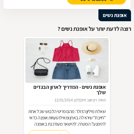
אופנת נשים
רוצה לדעת יותר על אופנת נשים ?
אופנת נשים - המדריך לארון הבגדים
שלך
מאת: רון שגב פינקלמן
12/01/2014
שאלת מיליון הדולר: מהם פריטי הלבוש שכל אחת
"חייבת" שיהיו לה בארון ומאילו טעויות אופנה כדאי
להימנע? המטרה: להישאר מעודכנת באופנה
מבלי להחליף מלתחה שלמה כל עונה האמצעי: