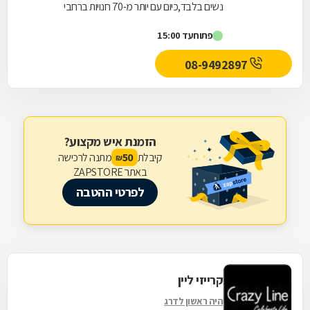
נשים בלבד,כיום עם יותר מ-70 חנויות ברחבי
הארץ,הרשת חרטה על דגלה להעניק לקהל הלקוחות
פתוח
עד 15:00
הנאמן שלה בגדים...
08-9492897
הזמנת איש מקצוע?
קיבלת
מתנה לרכישה
50
₪
באתר ZAPSTORE
לפרטי ההטבה
קרייזי ליין
היה ראשון לדרג