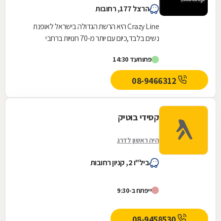
הרצל 177, רחובות
Crazy Line היא הרשת הגדולה בישראל לאופנת
נשים בלבד,כיום עם יותר מ-70 חנויות ברחבי
הארץ,הרשת חרטה על דגלה להעניק לקהל הלקוחות
פתוח
עד 14:30
הנאמן שלה בגדים...
08-9466312
קסידי בוטיק
היה ראשון לדרג
ביל"ו 2, קניון רחובות
ייפתח ב-9:30
08-9458530