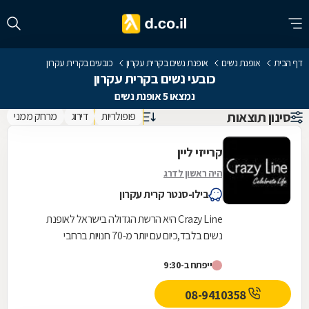
דף הבית
אופנת נשים
אופנת נשים בקרית עקרון
כובעים בקרית עקרון
כובעי נשים בקרית עקרון
נמצאו 5 אופנת נשים
סינון תוצאות
פופולריות
דירוג
מרחק ממני
קרייזי ליין
היה ראשון לדרג
בילו-סנטר קרית עקרון
Crazy Line היא הרשת הגדולה בישראל לאופנת
נשים בלבד,כיום עם יותר מ-70 חנויות ברחבי
הארץ,הרשת חרטה על דגלה להעניק לקהל הלקוחות
ייפתח ב-9:30
הנאמן שלה בגדים...
08-9410358