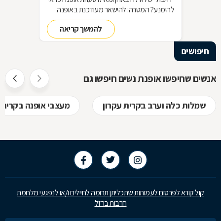
להימנע? המטרה: להישאר מעודכנת באופנה
מבלי להחליף מלתחה שלמה כל עונה האמצעי:
להמשך קריאה
סדר בארון!
חיפושים
אנשים שחיפשו אופנת נשים חיפשו גם
שמלות כלה וערב בקרית עקרון
מעצבי אופנה בקרית 
קול קורא לפרסום לעמותות שתכליתן תרומה לחיילים ו/או לנפגעי מלחמת
חרבות ברזל