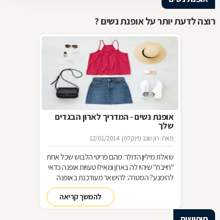
רוצה לדעת יותר על אופנת נשים ?
אופנת נשים - המדריך לארון הבגדים
שלך
מאת: רון שגב פינקלמן
12/01/2014
שאלת מיליון הדולר: מהם פריטי הלבוש שכל אחת
"חייבת" שיהיו לה בארון ומאילו טעויות אופנה כדאי
להימנע? המטרה: להישאר מעודכנת באופנה
מבלי להחליף מלתחה שלמה כל עונה האמצעי:
להמשך קריאה
סדר בארון!
חיפושים