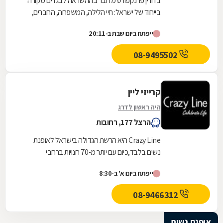
בדורין פרנקפורט מדובר בההשראה לבגדים מקורה
בייחוד של ישראל: חיי הלילה, המשפחה, החברים,
הקשיים ושמחת העשייה במפעל - שהרי מדובר
ייפתח ביום שבת ב-20:11
במעצבת היחידה...
08-9495502
קרייזי ליין
היה ראשון לדרג
הרצל 177, רחובות
Crazy Line היא הרשת הגדולה בישראל לאופנת
נשים בלבד,כיום עם יותר מ-70 חנויות ברחבי
הארץ,הרשת חרטה על דגלה להעניק לקהל הלקוחות
ייפתח ביום א' ב-8:30
הנאמן שלה בגדים...
08-9466312
אופנת נשים