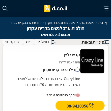
דף הבית
אופנת נשים
אופנת נשים בקרית עקרון
חולצות ערב בקרית עקרון
חולצות ערב לנשים בקרית עקרון
נמצאו 8 אופנת נשים
סינון תוצאות
פופולריות
דירוג
מרחק ממני
קרייזי ליין
היה ראשון לדרג
בילו-סנטר קרית עקרון
Crazy Line היא הרשת הגדולה בישראל לאופנת
נשים בלבד,כיום עם יותר מ-70 חנויות ברחבי
הארץ,הרשת חרטה על דגלה להעניק לקהל הלקוחות
ייפתח ביום שבת ב-9:30
הנאמן שלה בגדים...
08-9410358