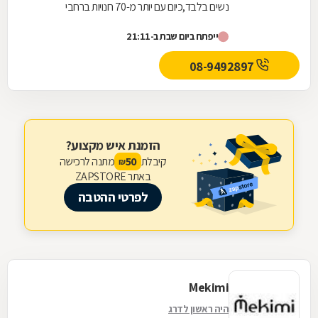
נשים בלבד,כיום עם יותר מ-70 חנויות ברחבי
הארץ,הרשת חרטה על דגלה להעניק לקהל הלקוחות
ייפתח ביום שבת ב-21:11
הנאמן שלה בגדים...
08-9492897
הזמנת איש מקצוע?
קיבלת
מתנה לרכישה
50
₪
באתר ZAPSTORE
לפרטי ההטבה
Mekimi
היה ראשון לדרג