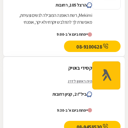
הרצל 105, רחובות
Mekimi, רשת האופנה המובילה לנשים וצעירות,
מאפשרת לך להתלבש יוקרתי ולא יקר, אופנתי
ומעודכן, ומעל הכול, להישאר צנועה. הקו של
ייפתח ביום א' ב-9:00
Mekimi ייחודי...
08-9100628
קסידי בוטיק
היה ראשון לדרג
ביל"ו 2, קניון רחובות
ייפתח ביום א' ב-9:30
08-9458530