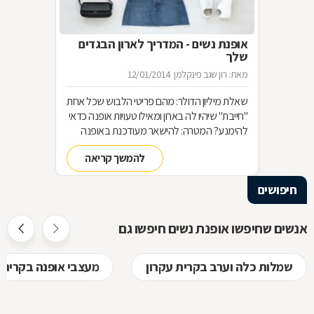
אופנת נשים - המדריך לארון הבגדים
שלך
מאת: רון שגב פינקלמן
12/01/2014
שאלת מיליון הדולר: מהם פריטי הלבוש שכל אחת
"חייבת" שיהיו לה בארון ומאילו טעויות אופנה כדאי
להימנע? המטרה: להישאר מעודכנת באופנה
מבלי להחליף מלתחה שלמה כל עונה האמצעי:
להמשך קריאה
סדר בארון!
חיפושים
אנשים שחיפשו אופנת נשים חיפשו גם
שמלות כלה וערב בקרית עקרון
מעצבי אופנה בקרית 