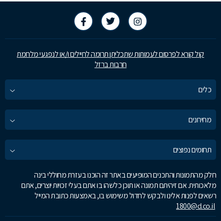
קול קורא לפרסום לעמותות שתכליתן תרומה לחיילים ו/או לנפגעי מלחמת
חרבות ברזל
כלים
מחירונים
תחומים נפוצים
חלק מהתמונות והתכנים המופיעים באתר זה הוכנו בעזרת מחוללי בינה
מלאכותית. אם זיהיתם תמונה או תוכן כלשהו בו אתם בעלי זכויות יוצרים, אתם
רשאים לפנות אלינו ולבקש לחדול משימוש בו, באמצעות כתובת המייל
1800@d.co.il