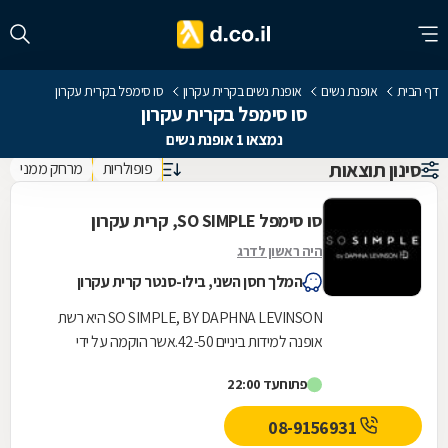
דף הבית
אופנת נשים
אופנת נשים בקרית עקרון
סו סימפל בקרית עקרון
סו סימפל בקרית עקרון
נמצאו 1 אופנת נשים
סינון תוצאות
פופולריות
מרחק ממני
סו סימפל SO SIMPLE, קרית עקרון
היה ראשון לדרג
המלך חסן השני, בילו-סנטר קרית עקרון
SO SIMPLE, BY DAPHNA LEVINSON היא רשת
אופנה למידות ביניים 42-50.אשר הוקמה על ידי
המעצבת דפנה לוינסון ומציעה אופנת איכותית,
פתוח
עד 22:00
טרנדית וצעירה...
08-9156931