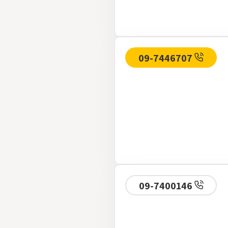
09-7446707
09-7400146