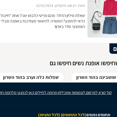
מאת: רון שגב פינקלמן
12/01/2014
שאלת מיליון הדולר: מהם פריטי 
כדאי להימנע? המטרה: להישאר מעודכנת באופנה מבלי 
האמצעי: סדר בארון!
ם
יפשו אופנת נשים חיפשו גם
שושבינה בהוד השרון
שמלות כלה וערב בהוד השרון
קול קורא לפרסום לעמותות שתכליתן תרומה לחיילים ו/או לנפגעי מלחמת חר
תחומים נפוצים
(לכל התחומים)
(לכל התגיות)