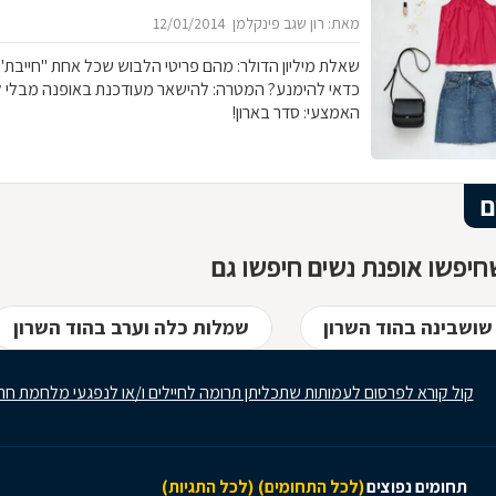
מאת: רון שגב פינקלמן
12/01/2014
שאלת מיליון הדולר: מהם פריטי 
כדאי להימנע? המטרה: להישאר מעודכנת באופנה מבלי 
האמצעי: סדר בארון!
ם
יפשו אופנת נשים חיפשו גם
שושבינה בהוד השרון
שמלות כלה וערב בהוד השרון
קול קורא לפרסום לעמותות שתכליתן תרומה לחיילים ו/או לנפגעי מלחמת חר
תחומים נפוצים
(לכל התחומים)
(לכל התגיות)