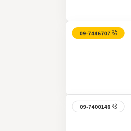
09-7446707
09-7400146