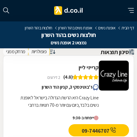
דף הבית
אופנת נשים
אופנת נשים בהוד השרון
חולצות בהוד השרון
חולצות נשים בהוד השרון
נמצאו 2 אופנת נשים
סינון תוצאות
פופולריות
מרחק ממני
קרייזי ליין
(4.8)
2 דירוגים
ז'בוטינסקי 3, קניון הוד השרון
Crazy Line היא הרשת הגדולה בישראל לאופנת
נשים בלבד,כיום עם יותר מ-70 חנויות ברחבי
הארץ,הרשת חרטה על דגלה להעניק לקהל הלקוחות
ייפתח ב-9:30
הנאמן שלה בגדים...
09-7446707