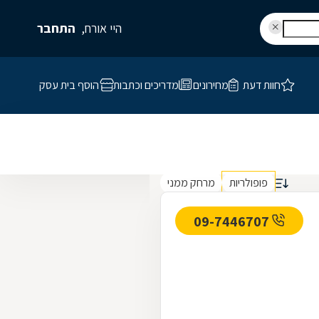
היי אורח,
התחבר
חוות דעת
מחירונים
מדריכים וכתבות
הוסף בית עסק
פופולריות
מרחק ממני
09-7446707