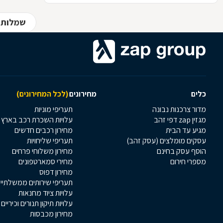
שמלות 
כלים
מחירונים
(לכל המחירונים)
מדור צרכנות נבונה
תעריפי מוניות
מגזין zap דפי זהב
עלויות השכרת רכב בארץ
מגיע עד הבית
מחירון רכבים חדשים
עסקים מומלצים (עסק זהב)
תעריפי שליחויות
הוסף עסק בחינם
מחירון משלוחי פרחים
מספרי חירום
מחירי סמארטפונים
מחירון דפוס
תעריפי שירותים ממשלתיי
עלויות ציוד מחנאות
עלויות תיקון תנורים וכיריים
מחירון מכבסות