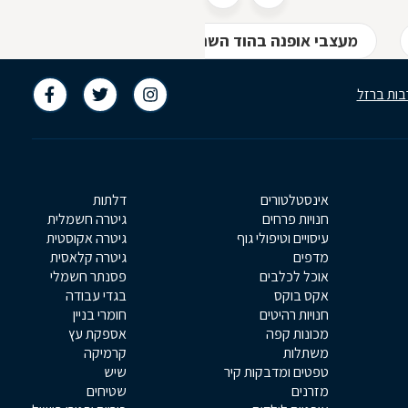
מעצבי אופנה בהוד השרון
חנויות בגדים בהוד ה
בות ברזל
אינסטלטורים
דלתות
חנויות פרחים
גיטרה חשמלית
עיסויים וטיפולי גוף
גיטרה אקוסטית
מדפים
גיטרה קלאסית
אוכל לכלבים
פסנתר חשמלי
אקס בוקס
בגדי עבודה
חנויות רהיטים
חומרי בניין
מכונות קפה
אספקת עץ
משתלות
קרמיקה
טפטים ומדבקות קיר
שיש
מזרנים
שטיחים