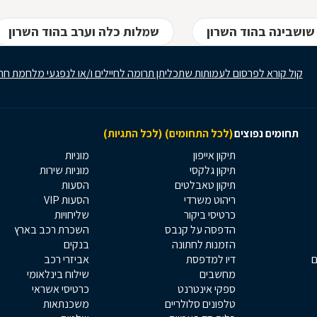
שושבינה בהוד השרון
שמלות כלה וערב בהוד השרון
קול קורא לפרסום לעמותות שתכליתן תרומה לחיילים ו/או לנפגעי מלחמת חר
תחומים נפוצים
(לכל התחומים)
(לכל התגיות)
תיקון אייפון
מוניות
תיקון גלקסי
מוניות שירות
תיקון טאבלטים
הסעות
ריהוט משרדי
הסעות VIP
כרטיסי ביקור
שליחויות
הדפסה על קנבס
השכרת רכב בארץ
הזמנות לחתונה
בנקים
ם
דיו למדפסת
אביזרי רכב
מחשבים
שילוח בינלאומי
ספקי אינטרנט
כרטיסי אשראי
טלפונים סלולריים
משכנתאות